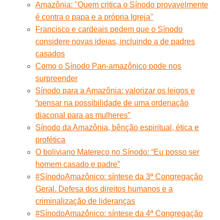
Amazônia: ''Quem critica o Sínodo provavelmente
é contra o papa e a própria Igreja''
Francisco e cardeais pedem que o Sínodo
considere novas ideias, incluindo a de padres
casados
Como o Sínodo Pan-amazônico pode nos
surpreender
Sínodo para a Amazônia: valorizar os leigos e
“pensar na possibilidade de uma ordenação
diaconal para as mulheres”
Sínodo da Amazônia, bênção espiritual, ética e
profética
O boliviano Matereco no Sínodo: “Eu posso ser
homem casado e padre”
#SínodoAmazônico: síntese da 3ª Congregação
Geral. Defesa dos direitos humanos e a
criminalização de lideranças
#SínodoAmazônico: síntese da 4ª Congregação