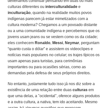
deveríamos continuar pensando em duas ou mais
culturas diferentes ou
interculturalidade
e
inculturação
, quando na realidade muitos povos
indígenas parecem já estar mimetizados com a
cultura moderna? Chegamos a um povoado distante
ou a uma comunidade indígena e percebemos que os
jovens usam jeans ou se vestem como os da cidade;
eles conhecem
Ronaldo
,
Messi
,
Neymar
, perguntam
“quanto custa o dólar” e assistem os videoclipes e
notícias mais populares no celular; os trajes típicos os
usam apenas para turistas, para cerimônias
importantes ou para ocasiões sérias, como as
demandas pela defesa de seus próprios direitos.
No entanto, justamente tudo isso já nos diz sobre a
existência de uma relação entre duas
culturas
em
que uma delas, a "ocidental", oferece alguns produtos
e a outra cultura, a nativa, tem ido aceitando. Mesmo
assim, há algumas questões que merecem