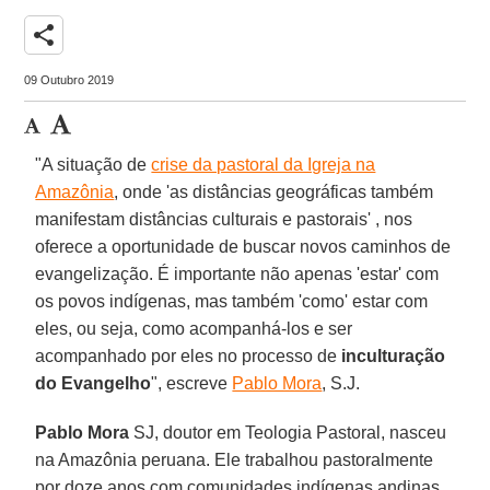
share
09 Outubro 2019
"A situação de
crise da pastoral da Igreja na
Amazônia
, onde 'as distâncias geográficas também
manifestam distâncias culturais e pastorais' , nos
oferece a oportunidade de buscar novos caminhos de
evangelização. É importante não apenas 'estar' com
os povos indígenas, mas também 'como' estar com
eles, ou seja, como acompanhá-los e ser
acompanhado por eles no processo de
inculturação
do Evangelho
", escreve
Pablo Mora
, S.J.
Pablo Mora
SJ, doutor em Teologia Pastoral, nasceu
na Amazônia peruana. Ele trabalhou pastoralmente
por doze anos com comunidades indígenas andinas