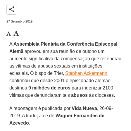
share
27 Setembro 2019
A
Assembleia Plenária da Conferência Episcopal
Alemã
aprovou em sua reunião de outono um
aumento significativo da compensação que receberão
as vítimas de abusos sexuais em instituições
eclesiais. O bispo de Trier,
Stephan Ackermann
,
confirmou que desde 2001 o episcopado alemão
destinou
9 milhões de euros
para indenizar 2100
vítimas que denunciaram tais
abusos
às dioceses.
A reportagem é publicada por
Vida Nueva
, 26-09-
2019. A tradução é de
Wagner Fernandes de
Azevedo
.