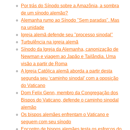
Por trás do Sínodo sobre a Amazônia, a sombra
de um sínodo alemão?
Alemanha rumo ao Sínodo "Sem paradas". Mas
na unidade
Igreja alemã defende seu ''processo sinodal''
Turbulência na igreja alemã
Sínodo da Igreja da Alemanha, canonização de
Newman e viagem ao Japão e Tailândia. Uma
visão a partir de Roma
A Igreja Católica alemã aborda a partir desta
segunda seu ‘caminho sinodal’ com a oposição
do Vaticano
Dom Felix Genn, membro da Congregação dos
Bispos do Vaticano, defende o caminho sinodal
alemão
Os bispos alemães enfrentam o Vaticano e
seguem com seu sínodo
Encontro de bispos alemães testa os esforços do