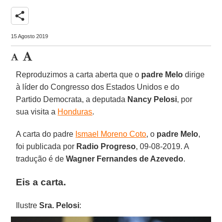
share
15 Agosto 2019
Reproduzimos a carta aberta que o
padre Melo
dirige
à líder do Congresso dos Estados Unidos e do
Partido Democrata, a deputada
Nancy Pelosi
, por
sua visita a
Honduras
.
A carta do padre
Ismael Moreno Coto
, o
padre Melo
,
foi publicada por
Radio Progreso
, 09-08-2019. A
tradução é de
Wagner Fernandes de Azevedo
.
Eis a carta.
Ilustre
Sra. Pelosi
: