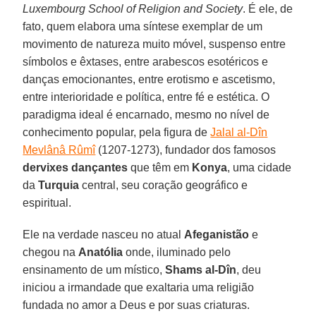
Luxembourg School of Religion and Society
. É ele, de
fato, quem elabora uma síntese exemplar de um
movimento de natureza muito móvel, suspenso entre
símbolos e êxtases, entre arabescos esotéricos e
danças emocionantes, entre erotismo e ascetismo,
entre interioridade e política, entre fé e estética. O
paradigma ideal é encarnado, mesmo no nível de
conhecimento popular, pela figura de
Jalal al-Dîn
Mevlânâ Rûmî
(1207-1273), fundador dos famosos
dervixes dançantes
que têm em
Konya
, uma cidade
da
Turquia
central, seu coração geográfico e
espiritual.
Ele na verdade nasceu no atual
Afeganistão
e
chegou na
Anatólia
onde, iluminado pelo
ensinamento de um místico,
Shams al-Dîn
, deu
iniciou a irmandade que exaltaria uma religião
fundada no amor a Deus e por suas criaturas.