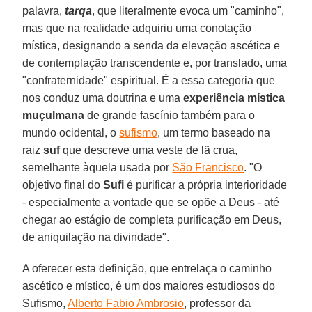
palavra,
tarqa
, que literalmente evoca um "caminho",
mas que na realidade adquiriu uma conotação
mística, designando a senda da elevação ascética e
de contemplação transcendente e, por translado, uma
"confraternidade" espiritual. É a essa categoria que
nos conduz uma doutrina e uma
experiência mística
muçulmana
de grande fascínio também para o
mundo ocidental, o
sufismo
, um termo baseado na
raiz
suf
que descreve uma veste de lã crua,
semelhante àquela usada por
São Francisco
. "O
objetivo final do
Sufi
é purificar a própria interioridade
- especialmente a vontade que se opõe a Deus - até
chegar ao estágio de completa purificação em Deus,
de aniquilação na divindade".
A oferecer esta definição, que entrelaça o caminho
ascético e místico, é um dos maiores estudiosos do
Sufismo,
Alberto Fabio Ambrosio
, professor da