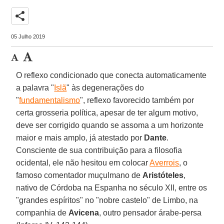
share
05 Julho 2019
O reflexo condicionado que conecta automaticamente
a palavra "
Islã
" às degenerações do
"
fundamentalismo
", reflexo favorecido também por
certa grosseria política, apesar de ter algum motivo,
deve ser corrigido quando se assoma a um horizonte
maior e mais amplo, já atestado por
Dante
.
Consciente de sua contribuição para a filosofia
ocidental, ele não hesitou em colocar
Averrois
, o
famoso comentador muçulmano de
Aristóteles
,
nativo de Córdoba na Espanha no século XII, entre os
"grandes espíritos" no "nobre castelo" de Limbo, na
companhia de
Avicena
, outro pensador árabe-persa