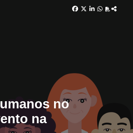
 Humanos no
vento na