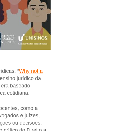
ídicas, “
Why not a
ensino jurídico da
o era baseado
ica cotidiana.
docentes, como a
dvogados e juízes,
ições ou decisões.
crítico do Direito a