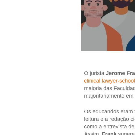
O jurista
Jerome Fr
clinical lawyer-schoo
maioria das Faculda
majoritariamente em li
Os educandos eram t
leitura e a redação c
como a entrevista de 
Assim,
Frank
sugere 