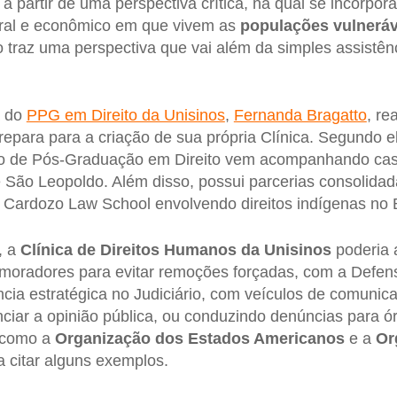
 a partir de uma perspectiva crítica, na qual se incorpo
tural e econômico em que vivem as
populações vulneráv
o traz uma perspectiva que vai além da simples assistênci
.
a do
PPG em Direito da Unisinos
,
Fernanda Bragatto
, re
epara para a criação de sua própria Clínica. Segundo e
rso de Pós-Graduação em Direito vem acompanhando caso
 São Leopoldo. Além disso, possui parcerias consolidad
Cardozo Law School envolvendo direitos indígenas no B
, a
Clínica de Direitos Humanos da Unisinos
poderia 
moradores para evitar remoções forçadas, com a Defens
ncia estratégica no Judiciário, com veículos de comuni
enciar a opinião pública, ou conduzindo denúncias para ó
 como a
Organização dos Estados Americanos
e a
Or
a citar alguns exemplos.