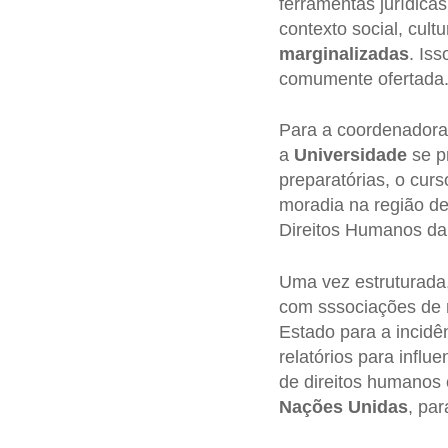
ferramentas jurídicas
contexto social, cul
marginalizadas
. Iss
comumente ofertada
Para a coordenador
a
Universidade
se pr
preparatórias, o cu
moradia na região de
Direitos Humanos da 
Uma vez estruturada
com sssociações de 
Estado para a incidê
relatórios para influ
de direitos humanos
Nações Unidas
, par