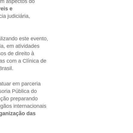
ram aspectos do
eis e
a judiciária,
alizando este evento,
la, em atividades
s de direito à
as com a Clínica de
rasil.
atuar em parceria
oria Pública do
cação preparando
rgãos internacionais
ganização das