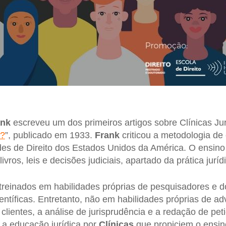
ank
escreveu um dos primeiros artigos sobre Clínicas Jur
l?
”, publicado em 1933.
Frank
criticou a metodologia de 
des de Direito dos Estados Unidos da América. O ensin
vros, leis e decisões judiciais, apartado da prática juríd
reinados em habilidades próprias de pesquisadores e 
ientíficas. Entretanto, não em habilidades próprias de a
clientes, a análise de jurisprudência e a redação de pet
a educação jurídica por
Clínicas
que propiciem o ensino 