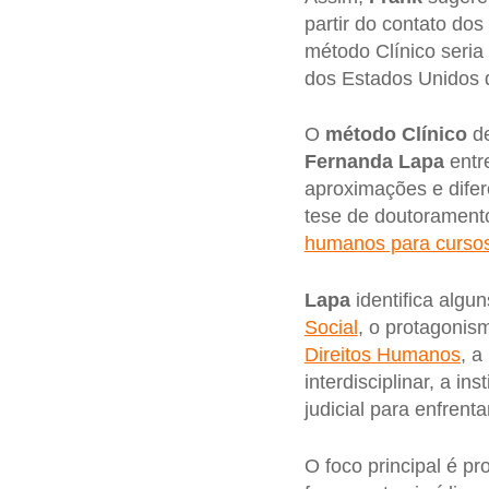
partir do contato dos
método Clínico seri
dos Estados Unidos d
O
método Clínico
de
Fernanda Lapa
entre
aproximações e difer
tese de doutoramento
humanos para cursos 
Lapa
identifica algu
Social
, o protagonis
Direitos Humanos
, a
interdisciplinar, a i
judicial para enfren
O foco principal é p