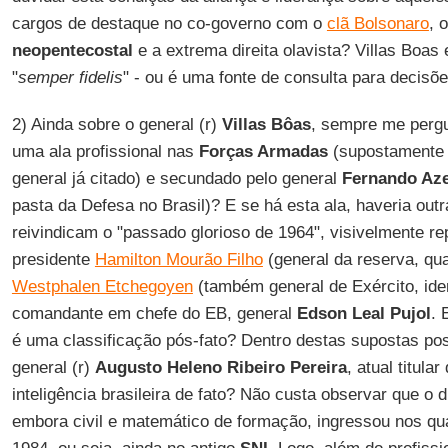
cargos de destaque no co-governo com o
clã Bolsonaro
, 
neopentecostal
e a extrema direita olavista? Villas Boas
"
semper fidelis
" - ou é uma fonte de consulta para decis
2) Ainda sobre o general (r)
Villas Bôas
, sempre me pergun
uma ala profissional nas
Forças Armadas
(supostamente r
general já citado) e secundado pelo general
Fernando Aze
pasta da Defesa no Brasil)? E se há esta ala, haveria outr
reivindicam o "passado glorioso de 1964", visivelmente re
presidente
Hamilton Mourão Filho
(general da reserva, qua
Westphalen Etchegoyen
(também general de Exército, ide
comandante em chefe do EB, general
Edson Leal Pujol
. 
é uma classificação pós-fato? Dentro destas supostas po
general (r)
Augusto Heleno Ribeiro Pereira
, atual titular
inteligência brasileira de fato? Não custa observar que o d
embora civil e matemático de formação, ingressou nos qu