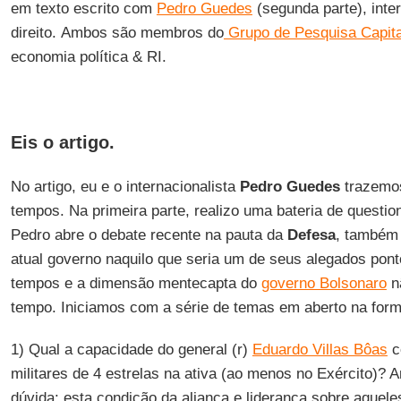
em texto escrito com
Pedro Guedes
(segunda parte), inte
direito. Ambos são membros do
Grupo de Pesquisa Capita
economia política & RI.
Eis o artigo.
No artigo, eu e o internacionalista
Pedro Guedes
trazemo
tempos. Na primeira parte, realizo uma bateria de questi
Pedro abre o debate recente na pauta da
Defesa
, também 
atual governo naquilo que seria um de seus alegados pont
tempos e a dimensão mentecapta do
governo Bolsonaro
n
tempo. Iniciamos com a série de temas em aberto na form
1) Qual a capacidade do general (r)
Eduardo Villas Bôas
c
militares de 4 estrelas na ativa (ao menos no Exército)? 
dúvida: esta condição da aliança e liderança sobre aquel