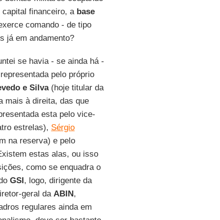
o capital financeiro, a
base
 exerce comando - de tipo
ões já em andamento?
tei se havia - se ainda há -
epresentada pelo próprio
vedo e Silva
(hoje titular da
a mais à direita, das que
presentada esta pelo vice-
tro estrelas),
Sérgio
m na reserva) e pelo
Existem estas alas, ou isso
sições, como se enquadra o
 do
GSI
, logo, dirigente da
iretor-geral da
ABIN
,
adros regulares ainda em