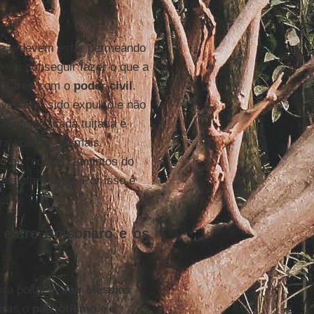
sta e devem estar permeando
 vai conseguir fazer o que a
litares
com o
poder civil
.
veria ter sido expulso e não
ndimento, cada tuitada é
era apenas em mais
vo
ou "sócios" famintos do
esinformação. Por isso é
.
o entre Bolsonaro e os
ra política,
Jair Messias
iras o
patriotismo
e a