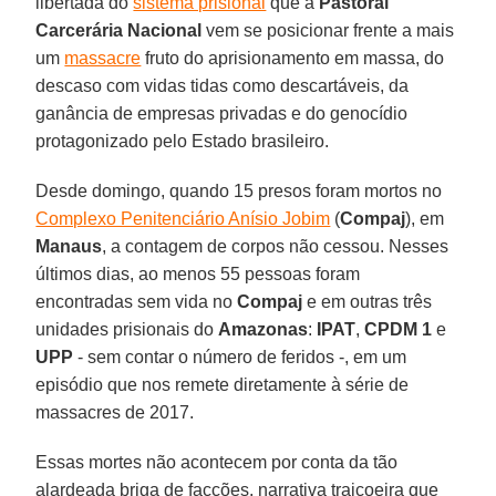
libertada do
sistema prisional
que a
Pastoral
Carcerária Nacional
vem se posicionar frente a mais
um
massacre
fruto do aprisionamento em massa, do
descaso com vidas tidas como descartáveis, da
ganância de empresas privadas e do genocídio
protagonizado pelo Estado brasileiro.
Desde domingo, quando 15 presos foram mortos no
Complexo Penitenciário Anísio Jobim
(
Compaj
), em
Manaus
, a contagem de corpos não cessou. Nesses
últimos dias, ao menos 55 pessoas foram
encontradas sem vida no
Compaj
e em outras três
unidades prisionais do
Amazonas
:
IPAT
,
CPDM 1
e
UPP
- sem contar o número de feridos -, em um
episódio que nos remete diretamente à série de
massacres de 2017.
Essas mortes não acontecem por conta da tão
alardeada briga de facções, narrativa traiçoeira que