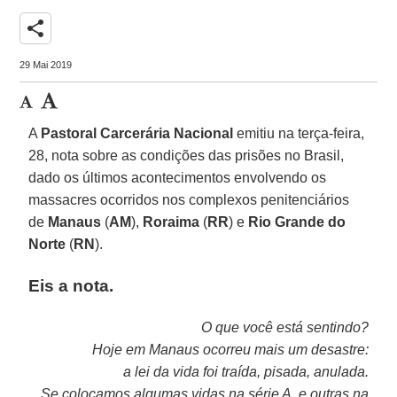
share
29 Mai 2019
A
Pastoral Carcerária Nacional
emitiu na terça-feira,
28, nota sobre as condições das prisões no Brasil,
dado os últimos acontecimentos envolvendo os
massacres ocorridos nos complexos penitenciários
de
Manaus
(
AM
),
Roraima
(
RR
) e
Rio Grande do
Norte
(
RN
).
Eis a nota.
O que você está sentindo?
Hoje em Manaus ocorreu mais um desastre:
a lei da vida foi traída, pisada, anulada.
Se
colocamos algumas vidas na série A, e outras na