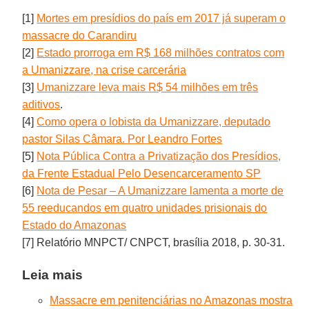
[1]
Mortes em presídios do país em 2017 já superam o
massacre do Carandiru
[2]
Estado prorroga em R$ 168 milhões contratos com
a Umanizzare, na crise carcerária
[3]
Umanizzare leva mais R$ 54 milhões em três
aditivos
.
[4]
Como opera o lobista da Umanizzare, deputado
pastor Silas Câmara. Por Leandro Fortes
[5]
Nota Pública Contra a Privatização dos Presídios,
da Frente Estadual Pelo Desencarceramento SP
[6]
Nota de Pesar – A Umanizzare lamenta a morte de
55 reeducandos em quatro unidades prisionais do
Estado do Amazonas
[7] Relatório MNPCT/ CNPCT, brasília 2018, p. 30-31.
Leia mais
Massacre em penitenciárias no Amazonas mostra