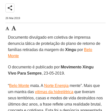
share
26 Mai 2019
Documento divulgado em coletiva de imprensa
denuncia tática de protelação do plano de retorno de
famílias retiradas da margem do
Xingu
por
Belo
Monte
O documento é publicado por
Movimento Xingu
Vivo
Para
Sempre
, 23-05-2019.
“
Belo Monte
mata. A
Norte Energia
mente”. Mais que
um mantra das
vitimas da hidrelétrica
que tiveram
seus territórios, casas e modos de vida destruídos nos
últimos dez anos, a frase reflete uma realidade brutal,
concreta e cotidiana. Esta foi a denúncia apresentada