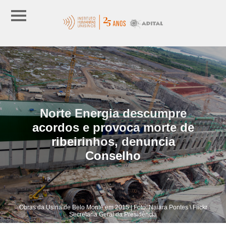
Norte Energia descumpre
acordos e provoca morte de
ribeirinhos, denuncia
Conselho
Obras da Usina de Belo Monte em 2015 | Foto: Naiara Pontes \ Flickr
Secretaria Geral da Presidência