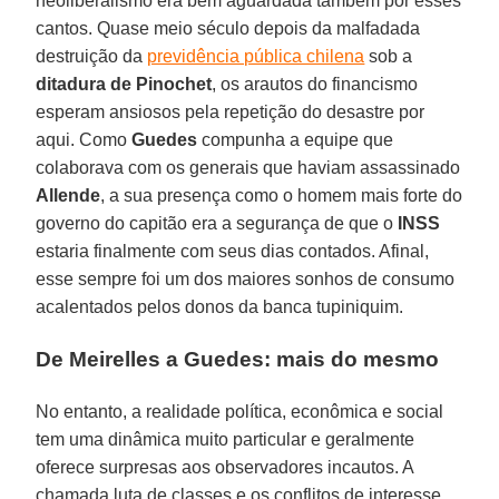
neoliberalismo era bem aguardada também por esses
cantos. Quase meio século depois da malfadada
destruição da
previdência pública chilena
sob a
ditadura de Pinochet
, os arautos do financismo
esperam ansiosos pela repetição do desastre por
aqui. Como
Guedes
compunha a equipe que
colaborava com os generais que haviam assassinado
Allende
, a sua presença como o homem mais forte do
governo do capitão era a segurança de que o
INSS
estaria finalmente com seus dias contados. Afinal,
esse sempre foi um dos maiores sonhos de consumo
acalentados pelos donos da banca tupiniquim.
De Meirelles a Guedes: mais do mesmo
No entanto, a realidade política, econômica e social
tem uma dinâmica muito particular e geralmente
oferece surpresas aos observadores incautos. A
chamada luta de classes e os conflitos de interesse