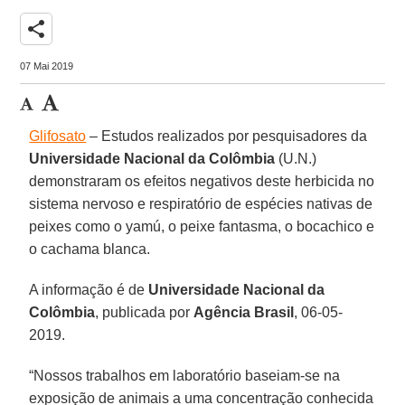
share
07 Mai 2019
Glifosato
– Estudos realizados por pesquisadores da
Universidade Nacional da Colômbia
(U.N.)
demonstraram os efeitos negativos deste herbicida no
sistema nervoso e respiratório de espécies nativas de
peixes como o yamú, o peixe fantasma, o bocachico e
o cachama blanca.
A informação é de
Universidade Nacional da
Colômbia
, publicada por
Agência Brasil
, 06-05-
2019.
“Nossos trabalhos em laboratório baseiam-se na
exposição de animais a uma concentração conhecida