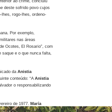
nterior ao crime, concluiu
e deste sofrido povo cujos
-lhes, rogo-lhes, ordeno-
mana. Por exemplo,
militares nas áreas
de Ocotes, El Rosario”, com
saque e o que nunca falta,
nicado da
Anistia
guinte conteúdo: “A
Anistia
lvador o responsabilizando
vereiro de 1977.
María
nos e meio, no escritório