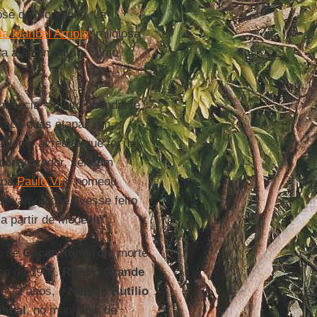
osé da Montanha. Lá
ia Maribel Arriola
, religiosa
zia atendimento – como
ndência – muito abundante
estaca duas etapas em
ebispo, acredito que foi um
 conservador, sem um
apa
Paulo VI
o nomeou
sávamos que tivesse feito
 partir de Medellín”.
so de
Óscar Romero
a morte
ço de 1977.
Rutilio Grande
de 72 anos, e
Nelson Rutilio
ional
, no município de