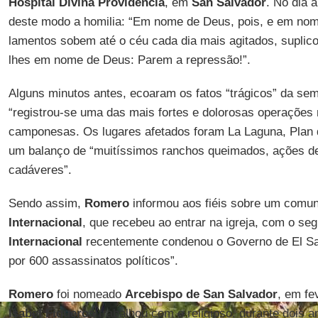
Hospital Divina Providência
, em
San Salvador
. No dia a
deste modo a homilia: “Em nome de Deus, pois, e em nom
lamentos sobem até o céu cada dia mais agitados, suplico
lhes em nome de Deus: Parem a repressão!”.
Alguns minutos antes, ecoaram os fatos “trágicos” da se
“registrou-se uma das mais fortes e dolorosas operações 
camponesas. Os lugares afetados foram La Laguna, Plan 
um balanço de “muitíssimos ranchos queimados, ações de 
cadáveres”.
Sendo assim,
Romero
informou aos fiéis sobre um comu
Internacional
, que recebeu ao entrar na igreja, com o se
Internacional
recentemente condenou o Governo de El Sa
por 600 assassinatos políticos”.
Romero
foi nomeado
Arcebispo de San Salvador
, em fe
Isabel Figueroa
trabalhou com o religioso, durante dois a