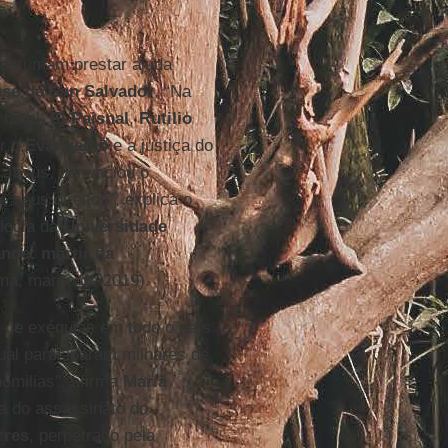
 costumam prestar ajuda
ese de San Salvador
. “Na
 natal,
El Paisnal
,
Rutilio
ar o
Evangelho
e a justiça do
 Jesus, denunciou o
 seus direitos”, explica o
logia da
Universidade
ande: mártir da
ma, março de 2019).
 de exéquias em todo o país
ual participaram milhares de
omilias”, afirma
María
a do assassinato do
rres
, perpetrado pela