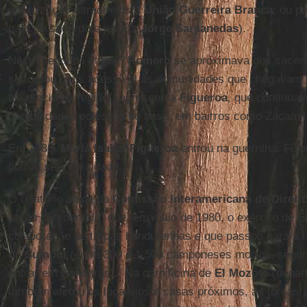
organização ultradireitista
União Guerreira Branca
; ou p
país do sacerdote jesuíta
Jorge Sarsanedas
).
Nesta segunda etapa, “
Romero
se aproximava dos sacer
se tornou mais acessível às comunidades que chegavam p
acontecia na região”, acrescenta
Figueroa
, que continuav
comunidades eclesiais de base, em bairros como Zacamil
Em 1980,
María Isabel Figueroa
entrou na guerrilha. Fic
outros sete na cidade.
O relatório anual da
Comissão Interamericana de Direi
“ação coordenada” que, em maio de 1980, o exército de 
colaboração de tropas hondurenhas e que passou para a 
rio
Sumpul
(entre 300 e 1.500 camponeses mortos, segun
entrar em Honduras). Na carnificina de
El Mozote
(depar
também afetou os lugarejos e casas próximos, as forças