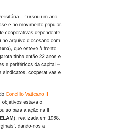
ersitária – cursou um ano
base e no movimento popular.
e cooperativas dependente
u no arquivo diocesano com
mero
), que esteve à frente
garota tinha então 22 anos e
s e periféricos da capital –
 sindicatos, cooperativas e
 do
Concílio Vaticano II
 objetivos estava o
pulso para a ação na
II
ELAM
), realizada em 1968,
ginais’, dando-nos a