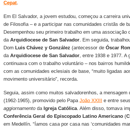
Cepat
.
Em El Salvador, a jovem estudou, começou a carreira univ
de Filosofia – e a participar nas comunidades cristãs de 
Desempenhou seu primeiro trabalho em uma associação d
da
Arquidiocese de San Salvador
. Em seguida, trabalho
Dom
Luis Chávez y González
(antecessor de
Óscar Ro
da
Arquidiocese de San Salvador
, entre 1938 e 1977. A 
continuava com o trabalho voluntário – nos bairros humilde
com as comunidades eclesiais de base, “muito ligadas aos
movimento universitário”, recorda.
Seguia, assim como muitos salvadorenhos, a mensagem
(1962-1965), promovido pelo Papa
João XXIII
e entre seus
aggiornamento
da
Igreja Católica
. Além disso, tomava im
Conferência Geral do Episcopado Latino Americano
(
C
em Medellín. “Íamos casa por casa nas ‘comunidades mar