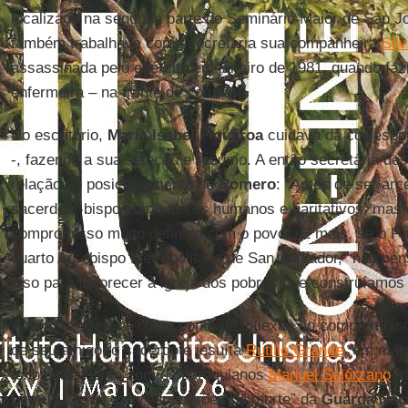
localizado na segunda parte do Seminário Maior de São J
também trabalhava como secretária sua companheira
Silv
assassinada pelo exército em janeiro de 1981, quando fa
enfermeira – na frente de combate.
No escritório,
María Isabel Figueroa
cuidava da correspo
-, fazendo a sua seleção e resumo. A então secretária d
relação ao posicionamento de
Romero
: “Antes de ser arc
sacerdote-bispo com valores humanos e caritativos, mas
compromisso muito definido com o povo”. E mais, se o P
quarto Arcebispo Metropolitano de San Salvador, “não pen
isso para favorecer a igreja dos pobres que construíamos a
A ativista destaca como ponto de inflexão no compromis
de seu amigo, o sacerdote jesuíta
Rutilio Grande
, em mar
foi baleado junto com os paroquianos
Manuel Solórzano
, 
Lemus
, de 16, por “esquadrões da morte” da
Guarda Nac