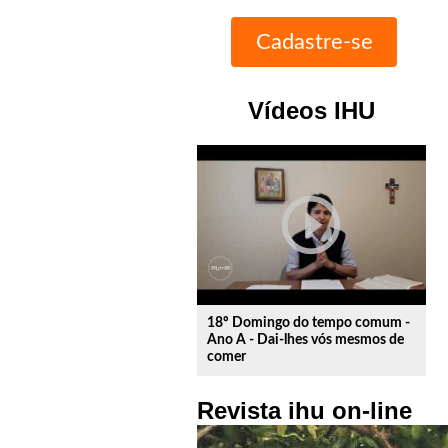
Vídeos IHU
play_circle_outline
18º Domingo do tempo comum -
Ano A - Dai-lhes vós mesmos de
comer
Revista ihu on-line