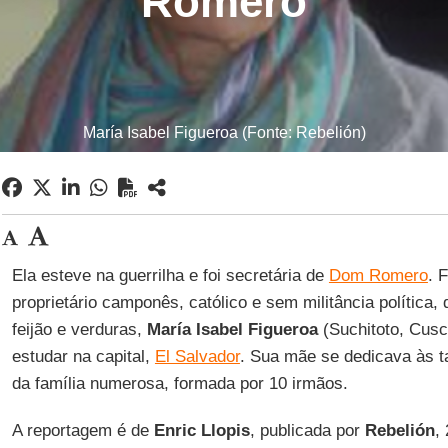
Romero
María Isabel Figueroa (Fonte: Rebelión)
Ela esteve na guerrilha e foi secretária de
Dom Romero
. 
proprietário camponês, católico e sem militância política, 
feijão e verduras,
María Isabel Figueroa
(Suchitoto, Cusc
estudar na capital,
El Salvador
. Sua mãe se dedicava às t
da família numerosa, formada por 10 irmãos.
A reportagem é de
Enric Llopis
, publicada por
Rebelión
,