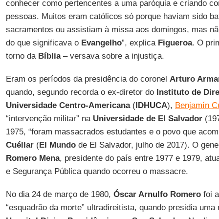
conhecer como pertencentes a uma paróquia e criando c
pessoas. Muitos eram católicos só porque haviam sido ba
sacramentos ou assistiam à missa aos domingos, mas nã
do que significava o
Evangelho
”, explica
Figueroa
. O pri
torno da
Bíblia
– versava sobre a injustiça.
Eram os períodos da presidência do coronel
Arturo Arma
quando, segundo recorda o ex-diretor do
Instituto de Di
Universidade Centro-Americana
(
IDHUCA
),
Benjamín Cu
“intervenção militar” na
Universidade de El Salvador
(197
1975, “foram massacrados estudantes e o povo que acomp
Cuéllar
(
El Mundo
de El Salvador, julho de 2017). O gene
Romero Mena
, presidente do país entre 1977 e 1979, at
e Segurança Pública quando ocorreu o massacre.
No dia 24 de março de 1980,
Óscar Arnulfo Romero
foi 
“esquadrão da morte” ultradireitista, quando presidia um