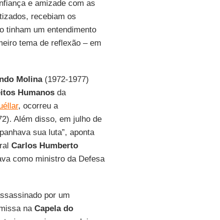
onfiança e amizade com as
tizados, recebiam os
o tinham um entendimento
meiro tema de reflexão – em
ndo Molina
(1972-1977)
reitos Humanos
da
éllar
, ocorreu a
2). Além disso, em julho de
anhava sua luta”, aponta
ral
Carlos Humberto
uava como ministro da Defesa
assassinado por um
a missa na
Capela do