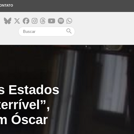
ONTATO
search
os Estados
errível”,
om Óscar