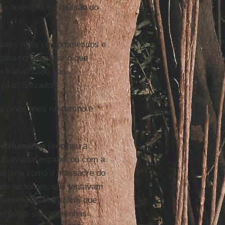
ela detenção e expulsão do
dotes mais comprometidos e
ara compartilhar o que
a trabalhando nas
 (San Salvador).
ou cinco anos no campo e
tos Humanos
recolheu a
El Salvador encabeçou com a
história como o massacre do
do as fontes, que tentavam
tamento de Morazán), que
 armadas salvadorenhas