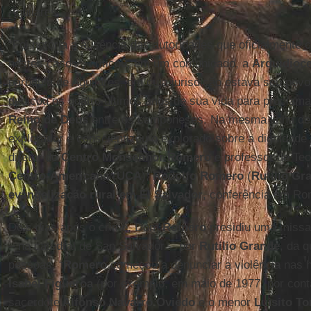
Aguilares.
“Foi notória a ausência das autoridades que oficialmente
nestes casos”, criticou, em um comunicado, a
Arquidioc
paróquia de Aguilares, em cuja jurisdição estava seu povo
dedicou os quatro últimos anos de sua vida para proclam
Reino de Deus
entre os camponeses. Na mesma linha de
explorador e conscientizou o explorado sobre a dignidade e
diretor do
Centro Monsenhor Romero
e professor de Teo
Centro-Americana
(
UCA
),
Rodolfo Romero
(
Rutilio Gr
evangelização rural em El Salvador
, conferência em Ro
Dois dias após o crime, Dom
Romero
presidiu uma missa
– na catedral de San Salvador - por
Rutilio Grande
, da q
pessoas. “
Romero
começou a denunciar a violência nas h
Isabel Figueroa
(por exemplo, em maio de 1977, por cont
sacerdote
Alfonso Navarro Oviedo
e o menor
Luisito To