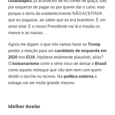
Guadalajara
, já aconteceu de eu comer de graça, não
por esquecer de pagar ou por querer dar o cano, mas
porque o dono do estabelecimento NÃO ACEITAVA
que eu pagasse, ao saber que eu era brasileiro. É um
amor total. E o nosso Presidente vai lá e insulta os
manos e as manas.
Agora me digam: o que nós vamos fazer se
Trump
perder a eleição para um
candidato de esquerda em
2020
nos
EUA
, hipótese totalmente plausível, aliás?
O
bolsonarismo
corre o sério risco de deixar o
Brasil
como aquele moleque que não tem nem com quem
dividir o lanche no recreio. Na
política externa
o
estrago vai ser muito grande mesmo.
Idelber Avelar