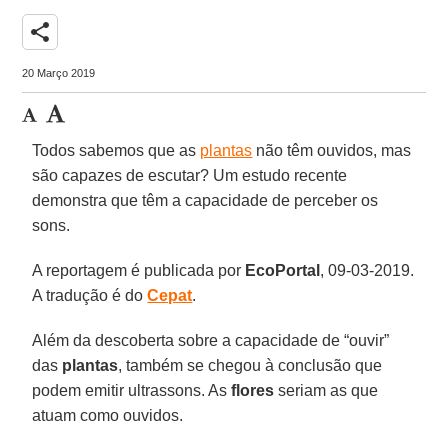
share
20 Março 2019
Todos sabemos que as
plantas
não têm ouvidos, mas
são capazes de escutar? Um estudo recente
demonstra que têm a capacidade de perceber os
sons.
A reportagem é publicada por
EcoPortal
, 09-03-2019.
A tradução é do
Cepat
.
Além da descoberta sobre a capacidade de “ouvir”
das
plantas
, também se chegou à conclusão que
podem emitir ultrassons. As
flores
seriam as que
atuam como ouvidos.