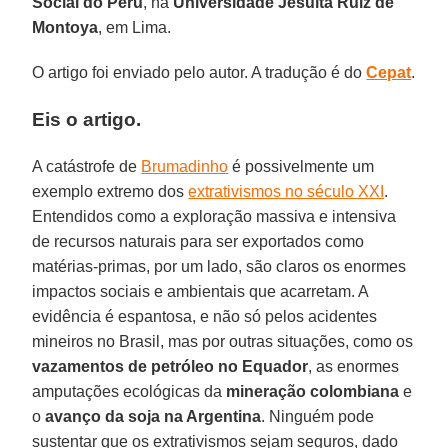
Social do Peru
, na
Universidade Jesuíta Ruiz de
Montoya
, em Lima.
O artigo foi enviado pelo autor. A tradução é do
Cepat
.
Eis o artigo.
A catástrofe de
Brumadinho
é possivelmente um
exemplo extremo dos
extrativismos no século XXI
.
Entendidos como a exploração massiva e intensiva
de recursos naturais para ser exportados como
matérias-primas, por um lado, são claros os enormes
impactos sociais e ambientais que acarretam. A
evidência é espantosa, e não só pelos acidentes
mineiros no Brasil, mas por outras situações, como os
vazamentos de petróleo no Equador
, as enormes
amputações ecológicas da
mineração colombiana
e
o
avanço da soja na Argentina
. Ninguém pode
sustentar que os extrativismos sejam seguros, dado