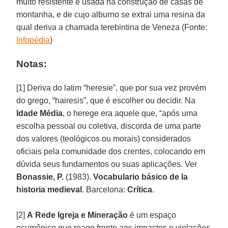
muito resistente e usada na construção de casas de
montanha, e de cujo alburno se extrai uma resina da
qual deriva a chamada terebintina de Veneza (Fonte:
Infopédia
)
Notas:
[1] Deriva do latim “heresie”, que por sua vez provém
do grego, “hairesis”, que é escolher ou decidir. Na
Idade Média
, o herege era aquele que, “após uma
escolha pessoal ou coletiva, discorda de uma parte
dos valores (teológicos ou morais) considerados
oficiais pela comunidade dos crentes, colocando em
dúvida seus fundamentos ou suas aplicações. Ver
Bonassie, P.
(1983).
Vocabulario básico de la
historia medieval
. Barcelona:
Crítica
.
[2]
A
Rede Igreja e Mineração
é um espaço
ecumênico que reage frente aos impactos e violações