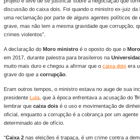
projeto e teve de se justificar sobre a negociação que torn
discussão do caixa dois. Foi quando o ministro ex-juiz da
uma reclamação por parte de alguns agentes políticos de
grave, mas não tem a mesma gravidade que corrupção, q
crimes violentos”.
A declaração do
Moro ministro
é o oposto do que o
Moro
em 2017, durante palestra para brasileiros na
Universida
muito mais duro e chegou a afirmar que o
caixa dois
era u
grave do que a
corrupção
.
Eram outros tempos, o ministro estava no auge de sua in
presidente
Lula
, que à época enfrentava a acusação do
Tr
lembrar que
caixa dois
é o uso e movimentação de dinheir
oficial, enquanto a corrupção é a cobrança por um agente 
determinado ato de ofício.
“
Caixa 2
nas eleições é trapaça, é um crime contra a de