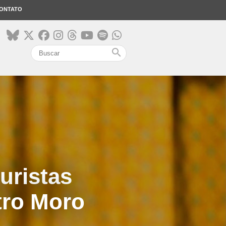
ONTATO
search
uristas
tro Moro