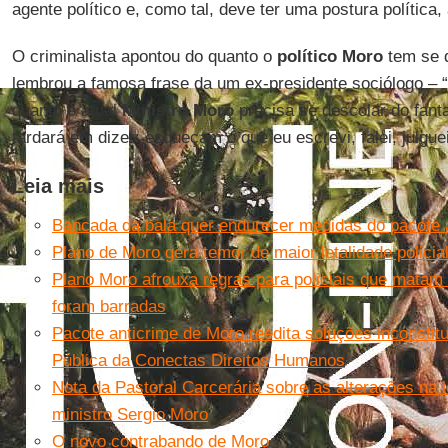
agente político e, como tal, deve ter uma postura política
O criminalista apontou do quanto o
político Moro
tem se 
lembrou a famosa frase da um ex-presidente sociólogo – “
quanto o atual
Ministro Moro
precisa se descolar do fan
tardará em dizer: esqueçam o que eu escrevi, falei, julgu
Leia mais
Bancada da bala quer endurecer medidas do pacote 
Plano de Moro gera temor de maior letalidade policia
Plano Moro afrouxa regras para policiais que matam
foram barradas
Pacote anticrime de Moro reedita soluções inconstitu
Pública da Conectas Direitos Humanos
Nota da Pastoral Carcerária sobre as alterações na 
ministro Sergio Moro
O novo contrabando de Moro