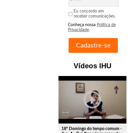
Eu concordo em
receber comunicações.
Conheça nossa
Política de
Privacidade
.
Vídeos IHU
play_circle_outline
18º Domingo do tempo comum -