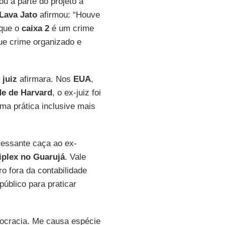
ou a parte do projeto a
Lava Jato
afirmou: “Houve
 que o
caixa
2
é um crime
ue crime organizado e
 juiz
afirmara. Nos
EUA
,
de de Harvard
, o ex-juiz foi
ma prática inclusive mais
cessante caça ao ex-
iplex no Guarujá
. Vale
o fora da contabilidade
público para praticar
mocracia. Me causa espécie