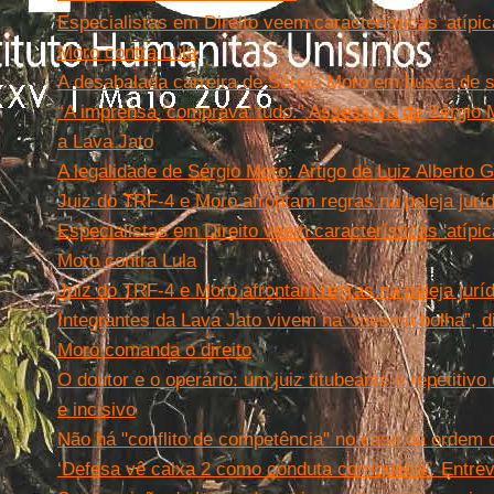
Especialistas em Direito veem características 'atípi
Moro contra Lula
A desabalada carreira de Sérgio Moro em busca de s
“A imprensa ‘comprava’ tudo.” Assessora de Sérgio M
a Lava Jato
A legalidade de Sérgio Moro. Artigo de Luiz Alberto
Juiz do TRF-4 e Moro afrontam regras na peleja juríd
Especialistas em Direito veem características 'atípi
Moro contra Lula
Juiz do TRF-4 e Moro afrontam regras na peleja juríd
Integrantes da Lava Jato vivem na “mesma bolha”, 
Moro comanda o direito
O doutor e o operário: um juiz titubeante e repetitivo
e incisivo
Não há "conflito de competência" no caso da ordem d
‘Defesa vê caixa 2 como conduta corriqueira’. Entre