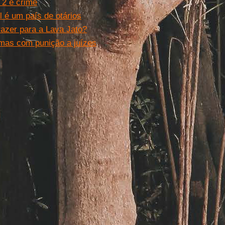
 2 é crime
l é um país de otários
razer para a Lava Jato?
 mas com punição a juízes