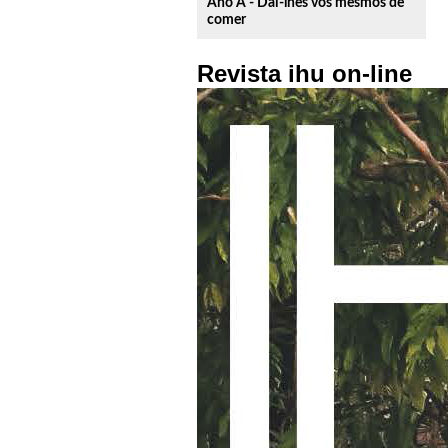
Ano A - Dai-lhes vós mesmos de
comer
Revista ihu on-line