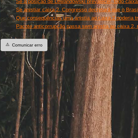
Se a posição de Lewandowski prevalecer, todo caixa
Se anistiar caixa 2, Congresso decretará que o Brasi
Que consequências uma anistia ao caixa 2 poderia t
Pacote anticorrupção passa sem anistia ao caixa 2,
⚠️
Comunicar erro