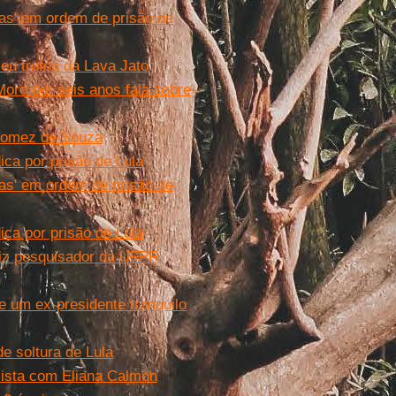
cas' em ordem de prisão de
eu troféu da Lava Jato
oro por seis anos fala sobre
 Gomez de Souza
ica por prisão de Lula
cas' em ordem de prisão de
ica por prisão de Lula
diz pesquisador da UFPR
 e um ex-presidente tranquilo
e soltura de Lula
vista com Eliana Calmon