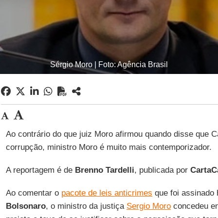
Sérgio Moro | Foto: Agência Brasil
Ao contrário do que juiz Moro afirmou quando disse que C
corrupção, ministro Moro é muito mais contemporizador.
A reportagem é de
Brenno Tardelli
, publicada por
CartaC
Ao comentar o
pacote de leis anticrimes
que foi assinado 
Bolsonaro
, o ministro da justiça
Sergio Moro
concedeu ent