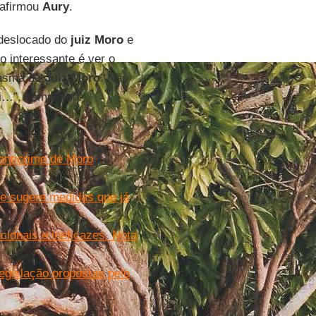
, afirmou
Aury
.
deslocado do
juiz Moro
e
o interessante é ver o
tasma do
Juiz Moro
. Não
ei…”, completou.
anticrime de Moro
l
 e sugere medidas que já
cionais e ineficazes. Nota
legislação propostas pelo