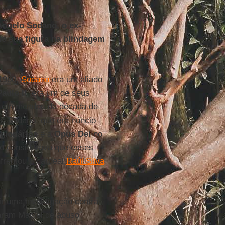
ngelo Sodano, o ex-
de sua figura na blindagem
 1980,
Sodano
era um aliado
aulo II
, era um de seus
em meados da década de
s. Sodano, que era núncio
gionários
e a
Opus Dei
no
o considerava que esses
frentou o cardeal
Raúl Silva
ir uma investigação contra
saram Maciel de abuso