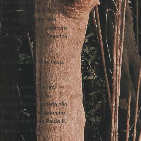
efiada por
Joseph
ção não prosperou. Em 2002,
pera porque Sodano está
etário de Estado – o número
 Congregação para a Doutrina
cia.
des custos por este caso.
scla de razões. Por um
tada com denúncias de
os acobertadores poderia não
i o número dois no
Vaticano
is da morte de
João Paulo II
.
ão poucos cardeais.