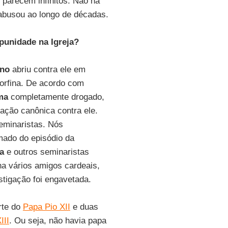
 parecem infinitos. Não há
 abusou ao longo de décadas.
punidade na Igreja?
ano
abriu contra ele em
orfina. De acordo com
ma
completamente drogado,
ação canônica contra ele.
eminaristas. Nós
rmado do episódio da
a
e outros seminaristas
ha vários amigos cardeais,
stigação foi engavetada.
rte do
Papa Pio XII
e duas
III
. Ou seja, não havia papa