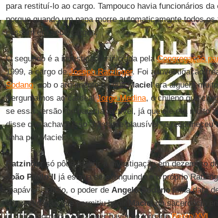
para restituí-lo ao cargo. Tampouco havia funcionários da 
porque quando um papa morre automaticamente todos os f
cessam em seus cargos.
O segundo é a investigação iniciada pela
Congregação par
1999, a cargo de
Joseph Ratzinger
. Foi a investigação fr
Sodano
, sob o argumento de que
Maciel
era alguém muit
Perguntamos ao cardeal
Jorge Medina
, o chileno que che
se essa versão lhe parecia factível, já que ele era muito
disse que achava isso “bastante plausível” e reconheceu 
tinha por Maciel.
Ratzinger
só pôde reabrir a investigação em dezembro de
João Paulo II
já estava se extinguindo e o próprio Ratzin
“papável”. Então, o poder de
Angelo Sodano
tinha data d
a investigação que permitiu banir
Maciel
do sacerdócio em
já tinha morrido e Ratzinger havia se tornado
Bento XVI
.