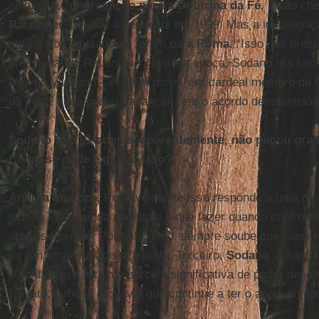
sexual. A
Congregação para a Doutrina da Fé
, então ch
Ratzinger
, aceitou a denúncia em 1999. Mas a investiga
alguns dos acusadores foram para
Roma
. “Isso não pros
pressionando Ratzinger”. Naquela época, Sodano era secr
dois no Vaticano – e, além disso, era cardeal membro da
da Fé. E nada poderia avançar sem o acordo dessa instân
Sodano tem 91 anos e, aparentemente, não pagou gran
Como se pode explicar isso?
Andrea Insunza
: Provavelmente isso responde a uma me
lado, a Igreja ainda não sabe o que fazer quando confron
abusos sexuais. Por outro lado, sempre soube que punir 
ter fim uma vez aberta a porta. Terceiro,
Sodano
– que fo
– continuou a ter uma parcela significativa de poder depo
De fato, é muito provável que continue a ter o apoio de n