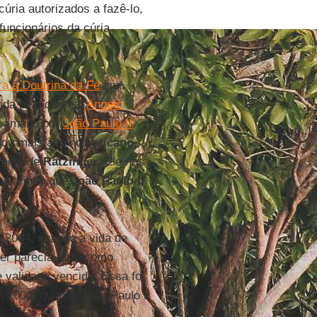
cúria autorizados a fazê-lo,
uncionários da cúria
a a Doutrina da Fé
em
eada pelo cardeal
Angelo
o amado por
João Paulo II
.
gou mais alto no
Vaticano
,
 amigo de
Ratzinger
. Ele nos
o carinho que
João Paulo II
 2004, quando a vida de
ger parecia forte como
e validade vencida. Essa foi
 2006, quando João Paulo II