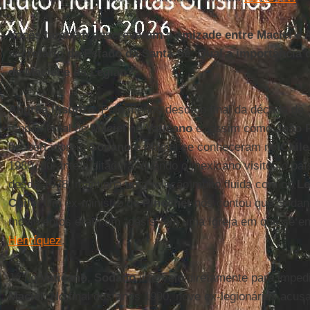
Vocês também descreveram a amizade entre Maciel e A
secretário de Estado da Santa Sé. Qual a importância 
de Maciel e da Legião?
Andrea Insunza
: Pelo menos desde o final da década de
fundamental de
Maciel
no
Vaticano
e, assim como
João P
acobertadores.
Sodano
e Maciel se conheceram no
Chile
1980, durante a ditadura, quando o mexicano visitou o paí
desde 1978, mantinha uma relação muito fluida com os
Le
Chile
. Um ex-ministro de
Pinochet
nos contou que Sodan
movimentos eram um “oásis” em uma Igreja em que se en
Henríquez
.
Já no
Vaticano
,
Sodano
interveio diretamente para imped
Maciel
. No final dos anos 1990, nove ex-legionários acu