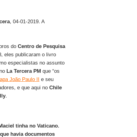
cera
, 04-01-2019. A
bros do
Centro de Pesquisa
, eles publicaram o livro
mo especialistas no assunto
eno
La Tercera PM
que “os
apa João Paulo II
e seu
adores, e que aqui no
Chile
lly
.
Maciel tinha no Vaticano.
a que havia documentos