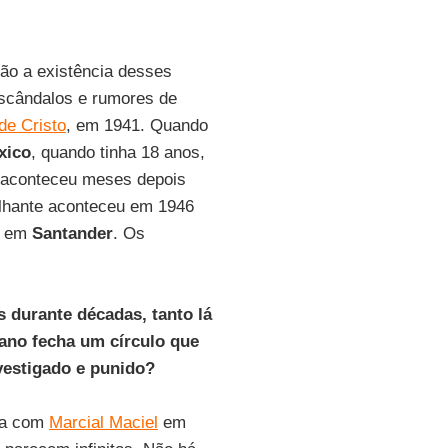
ão a existência desses
escândalos e rumores de
de Cristo
, em 1941. Quando
xico
, quando tinha 18 anos,
 aconteceu meses depois
lhante aconteceu em 1946
o em
Santander
. Os
 durante décadas, tanto lá
ano fecha um círculo que
nvestigado e punido?
sa com
Marcial Maciel
em