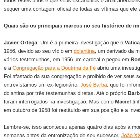
todos estes anos é que seus escândalos e arbitrariedades
sequer uma contagem oficial de todas as vítimas que ele
Quais são os principais marcos no seu histórico de im
Javier Ortega
: Um é a primeira investigação que o
Vatic
1956, devido ao seu vício em
dolantina
, um derivado da m
vários testemunhos, em 1956 um cardeal o pegou em
Ro
e a
Congregação para a Doutrina da Fé
abriu uma investig
Foi afastado da sua congregação e proibido de ver seus s
entrevistamos um ex-legionário,
José Barba
, que foi info
dolantina por três testemunhas diretas. Até o próprio
Barb
foram interrogados na investigação. Mas como
Maciel
tin
em outubro de 1958 foi restituído em sua posição e a inve
Lembre-se, isso aconteceu apenas quatro dias após a mo
semanas antes da entronização de seu sucessor,
João XX