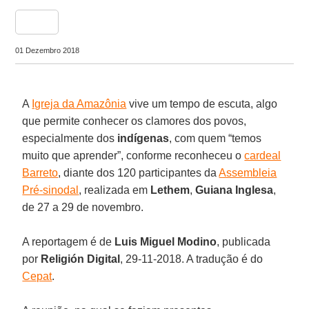
share
01 Dezembro 2018
A
Igreja da Amazônia
vive um tempo de escuta, algo
que permite conhecer os clamores dos povos,
especialmente dos
indígenas
, com quem “temos
muito que aprender”, conforme reconheceu o
cardeal
Barreto
, diante dos 120 participantes da
Assembleia
Pré-sinodal
, realizada em
Lethem
,
Guiana Inglesa
,
de 27 a 29 de novembro.
A reportagem é de
Luis Miguel Modino
, publicada
por
Religión Digital
, 29-11-2018. A tradução é do
Cepat
.