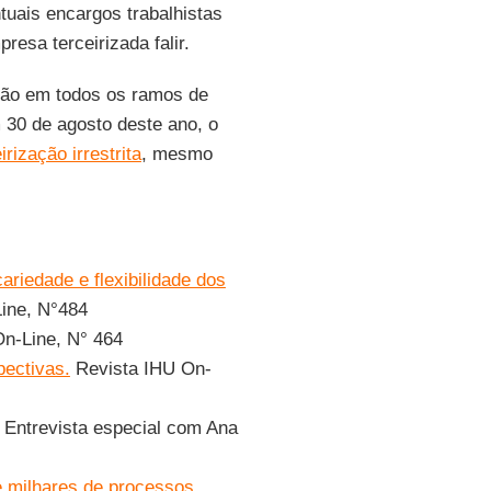
tuais encargos trabalhistas
esa terceirizada falir.
ação em todos os ramos de
 30 de agosto deste ano, o
irização irrestrita
, mesmo
ariedade e flexibilidade dos
ine, N°484
n-Line, N° 464
pectivas.
Revista IHU On-
Entrevista especial com Ana
de milhares de processos