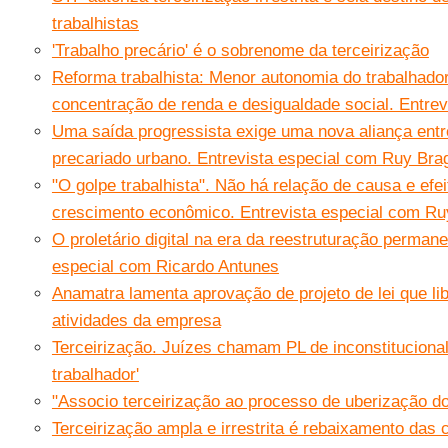
trabalhistas
'Trabalho precário' é o sobrenome da terceirização
Reforma trabalhista: Menor autonomia do trabalhador
concentração de renda e desigualdade social. Entre
Uma saída progressista exige uma nova aliança entre
precariado urbano. Entrevista especial com Ruy Bra
"O golpe trabalhista". Não há relação de causa e efei
crescimento econômico. Entrevista especial com Ru
O proletário digital na era da reestruturação permane
especial com Ricardo Antunes
Anamatra lamenta aprovação de projeto de lei que li
atividades da empresa
Terceirização. Juízes chamam PL de inconstituciona
trabalhador'
"Associo terceirização ao processo de uberização do
Terceirização ampla e irrestrita é rebaixamento das 