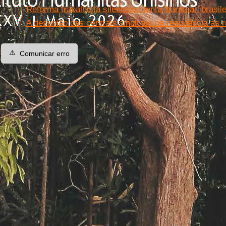
Reforma trabalhista silenciosa tenta 'baratear' brasile
A desunião das centrais sindicais na resistência às
⚠️
Comunicar erro