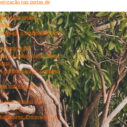
ceirização nas portas de
ão ou funcionário
dência?
ariedade e flexibilidade dos
 o golpe de 64'
eforma trabalhista de Temer
istas
 4 milhões para 12,7 milhões
iais sobre o tema
o sindical ainda são
abalhadores: Entrevista com