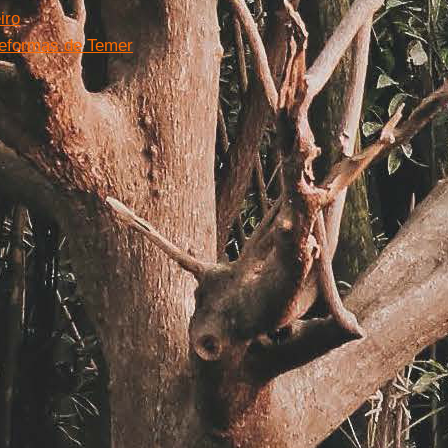
iro
 reformas de Temer