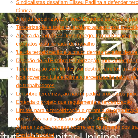
Sindicalistas desafiam Eliseu Padilha a defender ter
fábrica
A lei da terceirização é boa? Depende se você é patr
Terceirização e trabalho análogo ao escravo: coinci
A volta da barbárie? Desemprego, terceirização, prec
contratos e da jornada de trabalho
'Lei da terceirização é a maior derrota popular desde
Decisão do STF sobre terceirização pode antecipar r
Terceirização sem limites vai destruir direitos trabalh
Nos governos Lula e Dilma a terceirização saltou de
de trabalhadores
Lei sobre terceirização não impedirá processos judic
Entenda o projeto que regulamenta a terceirização
Limites para a terceirização e garantia de organizaçã
obstáculos na discussão sobre PL 4330
A terceirização sempre ocorre em detrimento dos tr
Patrícia Pelatieri