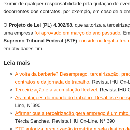
eximir de qualquer responsabilidade pela quitação de even
decorrentes dos contratos, por exemplo, em caso de a empr
O
Projeto de Lei
(
PL
)
4.302/98
, que autoriza a terceiriz
uma empresa
foi aprovado em março do ano passado
. Em
Supremo Tribunal Federal
(
STF
)
considerou legal a terce
em atividades-fim.
Leia mais
A volta da barbárie? Desemprego, terceirização, prec
contratos e da jornada de trabalho.
Revista IHU On-L
Terceirização e a acumulação flexível.
Revista IHU O
As mutações do mundo do trabalho. Desafios e pers
Line, N°390
Afirmar que a terceirização gera emprego é um mito.
Tércia Sanches. Revista IHU On-Line, N° 390
STF autoriza terceirização irrestrita e sela destino 