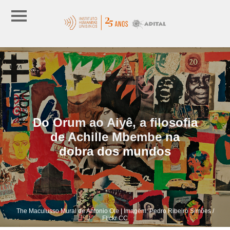
Do Orum ao Aiyê, a filosofia
de Achille Mbembe na
dobra dos mundos
The Maculusso Mural de Antonio Ole | Imagem: Pedro Ribeiro Simões /
Flickr CC