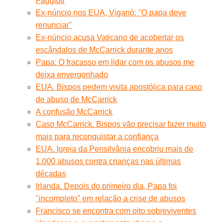
Faggioli
Ex-núncio nos EUA, Viganò: ''O papa deve
renunciar''
Ex-núncio acusa Vaticano de acobertar os
escândalos de McCarrick durante anos
Papa: O fracasso em lidar com os abusos me
deixa envergonhado
EUA. Bispos pedem visita apostólica para caso
de abuso de McCarrick
A confusão McCarrick
Caso McCarrick. Bispos vão precisar fazer muito
mais para reconquistar a confiança
EUA. Igreja da Pensilvânia encobriu mais de
1.000 abusos contra crianças nas últimas
décadas
Irlanda. Depois do primeiro dia, Papa foi
"incompleto" em relação a crise de abusos
Francisco se encontra com oito sobreviventes