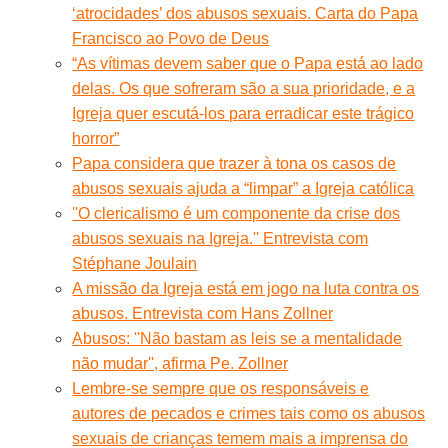
‘atrocidades’ dos abusos sexuais. Carta do Papa
Francisco ao Povo de Deus
“As vítimas devem saber que o Papa está ao lado
delas. Os que sofreram são a sua prioridade, e a
Igreja quer escutá-los para erradicar este trágico
horror”
Papa considera que trazer à tona os casos de
abusos sexuais ajuda a “limpar” a Igreja católica
''O clericalismo é um componente da crise dos
abusos sexuais na Igreja.'' Entrevista com
Stéphane Joulain
A missão da Igreja está em jogo na luta contra os
abusos. Entrevista com Hans Zollner
Abusos: ''Não bastam as leis se a mentalidade
não mudar'', afirma Pe. Zollner
Lembre-se sempre que os responsáveis e
autores de pecados e crimes tais como os abusos
sexuais de crianças temem mais a imprensa do