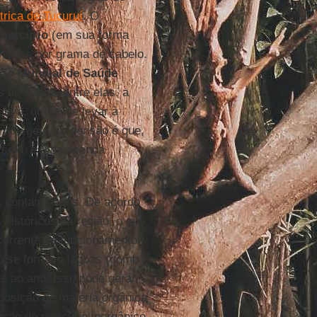
trica de Tucuruí
. O
mercúrio
(em sua forma
gramas por grama de cabelo.
ão Mundial de Saúde
 de saúde, entre elas, a
tiva, que pode levar à
 que gera apreensão é que,
 seja, é uma doença
s contaminados. De acordo
históricos da região, o que
ecorrente do funcionamento
rio se formam lagoas (como
as ao ano. Isso pode gerar
posição de matéria orgânica
ração de mercúrio inorgânico