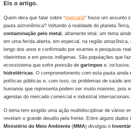
Eis o artigo.
Quem dera que falar sobre “
mercúrio
” fosse um assunto s
pauta astronômica? Voltando à realidade do planeta Terra,
contaminação pelo metal
, altamente letal, um tema aind
em uma ferida aberta, em especial, na região amazônica
longo dos anos e confirmado por exames e pesquisas rea
ribeirinhos e em povos indígenas. São populações que fa
ecossistema que sofre pressão de
garimpos
e, inclusive,
hidrelétricas
. O comprometimento com esta pauta ainda é
políticas públicas e, com isso, os problemas de saúde amb
humanos que representa podem ser muito maiores, pois es
agendas do mercado comercial e industrial internacionais.
O tema tem exigido uma ação multidisciplinar de vários e
revelam o grande desafio pela frente. Entre alguns dados 
Ministério do Meio Ambiente
(
MMA
) divulgou o
Inventár