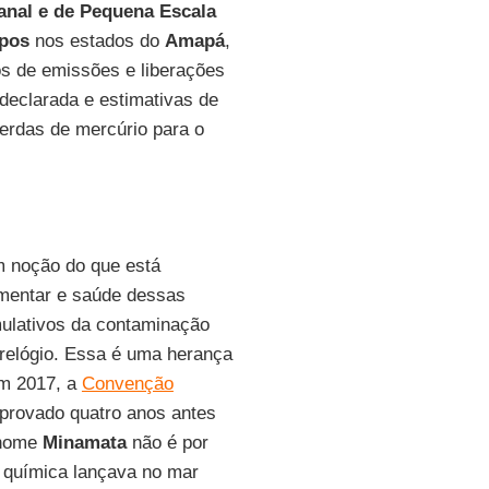
anal e de Pequena Escala
pos
nos estados do
Amapá
,
os de emissões e liberações
declarada e estimativas de
perdas de mercúrio para o
 noção do que está
imentar e saúde dessas
ulativos da contaminação
elógio. Essa é uma herança
em 2017, a
Convenção
 aprovado quatro anos antes
 nome
Minamata
não é por
 química lançava no mar