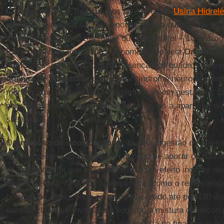
Caraipé
, no
lago Tucuruí
, nos arredores da
Usina Hidrelé
resultado é alarmante. Eles encontraram a quantidade de
mais tóxica) sete vezes maior que a tolerável – 10 micro
Esse padrão de tolerância é recomendado pela
Organizaç
(
OMS
). Essa exposição pode desencadear quadros graves
doença de Minamata
, que é uma síndrome neurodegenera
morte, como também deformações fetais em gestantes. O
por muitas vezes, os sintomas levam anos a aparecer, ou
silenciosa.
O
processo de intoxicação
se dá pela ingestão de peixe
com os pesquisadores, neste caso, ao se apurar os dados 
se constatou foi que essa situação é um efeito indireto d
da hidrelétrica. Segundo a bioquímica, como o reservató
bolsões de água), onde o líquido fica retido até por 130 di
com as chuvas e invasão da floresta, a mistura de decom
que com a incidência de luz solar resulta no final, na libe