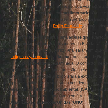
ingerido por peixes e outros . Esse, por sua vez, sofre a 
anaeróbicas e se transforma em
metilmercúrio
. O que é
processo é que outros estudos já têm alertado para este t
hoje. Entre eles, do biólogo
Philip Fearnside
, há duas déc
Há dois anos, foi exposta mais uma análise que levantou
mercúrio na Amazônia
. Pesquisadores da Escola Nacion
Fundação Oswaldo Cruz (
Fiocruz
) analisaram em 2014 am
239
indígenas yanomami
e
ye’kuana
, no estado de
Rora
92% da população estava contaminada. O contexto, neste
garimpeira ilegal na região, uma pressão que os indígenas
exigem uma ação do poder público. Para a
extração do o
para poder identifica-lo, o separando dos demais sediment
parceria com o
Instituto Socioambiental
(
ISA
). Os resu
aos órgãos competentes, como também à relatoria especi
da Organização das Nações Unidas
(
ONU
).