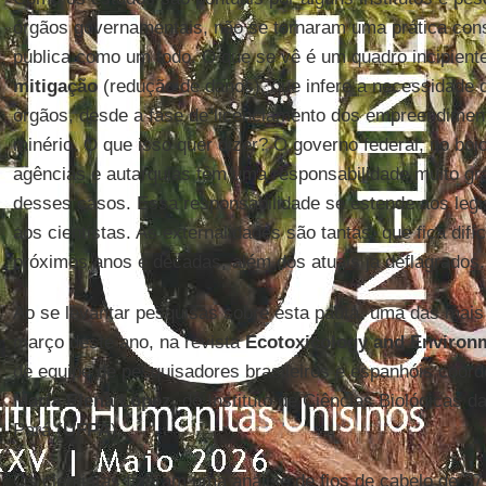
órgãos governamentais, não se tornaram uma prática cons
pública como um todo. O que se vê é um quadro incipient
mitigação
(redução de danos), que infere a necessidade d
órgãos, desde a fase de licenciamento dos empreendiment
minério. O que isso quer dizer? O governo federal, no boj
agências e autarquias têm uma responsabilidade muito gr
desses casos. Essa responsabilidade se estende aos legis
aos cientistas. As externalidades são tantas, que fica dif
próximos anos e décadas, além dos atuais já deflagrados.
Ao se levantar pesquisas sobre esta pauta, uma das mais
março deste ano, na revista
Ecotoxicology and Environm
de equipe de pesquisadores brasileiros e espanhóis coor
María Elena López
, do Instituto de Ciências Biológicas 
Pará (
UFPA
).
Os cientistas fizeram uma análise de fios de cabelo de 37 