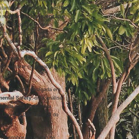
tante incorporada na gestão
e relacionado à
prevenção e
e ação de diferentes
os que utilizam este
o de seus ministérios,
ande sobre o desenrolar
ladores e, de certa forma,
ícil mensurar os impactos nos
 recentes foi divulgada em
ental Safety
, uma análise
denada pela bioquímica
da Universidade Federal do
ribeirinhos da região de