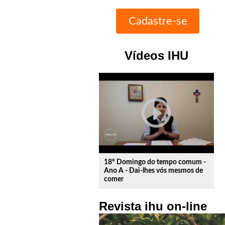
Vídeos IHU
play_circle_outline
18º Domingo do tempo comum -
Ano A - Dai-lhes vós mesmos de
comer
Revista ihu on-line