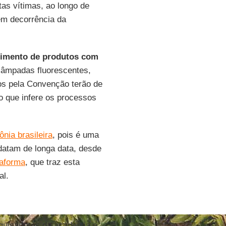
as vítimas, ao longo de
m decorrência da
imento de produtos com
lâmpadas fluorescentes,
dos pela Convenção terão de
 o que infere os processos
nia brasileira
, pois é uma
datam de longa data, desde
taforma
, que traz esta
al.
squisadores da academia e