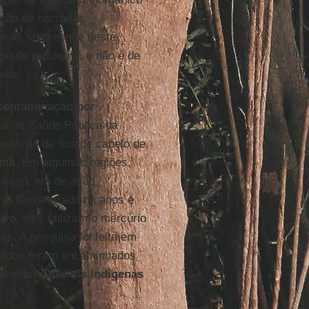
ação de bactérias
 mais surpreende neste
ipo de problema, e não é de
adas.
contaminação por
al de Saúde Pública da
ostras de fios de cabelo de
ima
. Em algumas regiões,
 caso, era de ação
 já têm alertado há anos e
uro
, eles utilizam o mercúrio
os. A pesquisa foi feita em
ltados foram encaminhados
al sobre
Direitos Indígenas