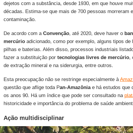
dejetos com a substância, desde 1930, em que houve muit
décadas. Estima-se que mais de 700 pessoas morreram e
contaminação.
De acordo com a
Convenção
, até 2020, deve haver o
ban
mercúrio
adicionado, como por exemplo, alguns tipos de 
pilhas e baterias. Além disso, processos industriais lista
fazer a substituição por
tecnologias livres de mercúrio
,
de extração mineral e na siderurgia, entre outros.
Esta preocupação não se restringe especialmente à
Amazô
questão que aflige toda P
an-Amazônia
e há estudos que 
os anos 90. Há um índice que pode ser consultado na
pla
historicidade e importância do problema de saúde ambient
Ação multidisciplinar
Como os estudos são pontuais por alguns institutos e pe