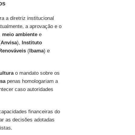
os
 a diretriz institucional
Atualmente, a aprovação e o
,
meio ambiente
e
(
Anvisa
),
Instituto
 Renováveis
(
Ibama
) e
ultura
o mandato sobre os
sa
penas homologariam a
ontecer caso autoridades
capacidades financeiras do
ar as decisões adotadas
istas.