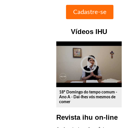
Vídeos IHU
play_circle_outline
18º Domingo do tempo comum -
Ano A - Dai-lhes vós mesmos de
comer
Revista ihu on-line