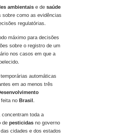
des ambientais
e de
saúde
s sobre como as evidências
cisões regulatórias.
odo máximo para decisões
ões sobre o registro de um
orário nos casos em que a
belecido.
 temporárias automáticas
hantes em ao menos três
Desenvolvimento
 feita no
Brasil
.
1 concentram toda a
o de
pesticidas
no governo
 das cidades e dos estados