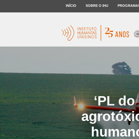
INÍCIO
SOBRE O IHU
PROGRAMA
‘PL do
agrotóxic
humano