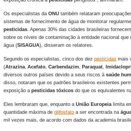
Os especialistas da
ONU
também relataram preocupações
sistemas de fornecimento de água de monitorar regularme
pesticidas
. Apenas 30% das cidades brasileiras fornece
sobre os níveis de contaminação à entidade nacional que 
água (
SISAGUA
), disseram os relatores.
Segundo os especialistas, cinco dos dez
pesticidas
mais 
(
Atrazina
,
Acefato
,
Carbendazim
,
Paraquat
,
Imidaclopr
diversos outros países devido a seus riscos à
saúde hu
disso, notaram que os padrões brasileiros existentes perm
exposição a
pesticidas tóxicos
do que os equivalentes n
Eles lembraram que, enquanto a
União Europeia
limita em
quantidade máxima de
glifosfato
a ser encontrada na
água
mil vezes mais, de acordo com dados da academia brasile