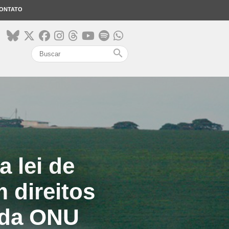
ONTATO
search
 lei de
m direitos
 da ONU