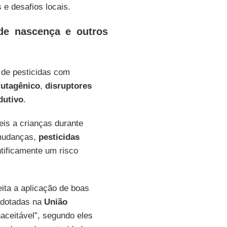
 e desafios locais.
 de nascença e outros
o de pesticidas com
utagênico
,
disruptores
dutivo
.
eis a crianças durante
 mudanças,
pesticidas
tificamente um risco
ita a aplicação de boas
 adotadas na
União
naceitável”, segundo eles