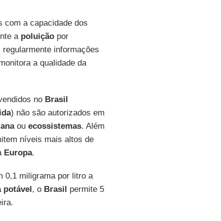
 com a capacidade dos
nte a
poluição
por
m regularmente informações
monitora a qualidade da
vendidos no
Brasil
ida
) não são autorizados em
mana
ou
ecossistemas
. Além
item níveis mais altos de
a
Europa
.
 0,1 miligrama por litro a
 potável
, o
Brasil
permite 5
ira.