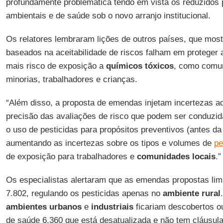
profundamente problemática tendo em vista os reduzidos 
ambientais e de saúde sob o novo arranjo institucional.
Os relatores lembraram lições de outros países, que mo
baseados na aceitabilidade de riscos falham em protege
mais risco de exposição a
químicos tóxicos
, como comun
minorias, trabalhadores e crianças.
“Além disso, a proposta de emendas injetam incertezas a
precisão das avaliações de risco que podem ser conduzid
o uso de pesticidas para propósitos preventivos (antes da
aumentando as incertezas sobre os tipos e volumes de
pe
de exposição para trabalhadores e
comunidades locais
.”
Os especialistas alertaram que as emendas propostas limi
7.802, regulando os pesticidas apenas no
ambiente rural
ambientes urbanos
e
industriais
ficariam descobertos ou
de saúde 6.360 que está desatualizada e não tem cláusula