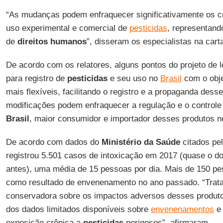
“As mudanças podem enfraquecer significativamente os cr
uso experimental e comercial de
pesticidas
, representan
de
direitos humanos
”, disseram os especialistas na cart
De acordo com os relatores, alguns pontos do projeto de 
para registro de
pesticidas
e seu uso no
Brasil
com o obje
mais flexíveis, facilitando o registro e a propaganda des
modificações podem enfraquecer a regulação e o control
Brasil
, maior consumidor e importador desses produtos 
De acordo com dados do
Ministério da Saúde
citados pel
registrou 5.501 casos de intoxicação em 2017 (quase o do
antes), uma média de 15 pessoas por dia. Mais de 150 p
como resultado de envenenamento no ano passado. “Trata
conservadora sobre os impactos adversos desses produt
dos dados limitados disponíveis sobre
envenenamentos
e 
exposição crônica a
pesticidas
perigosos”, afirmaram.