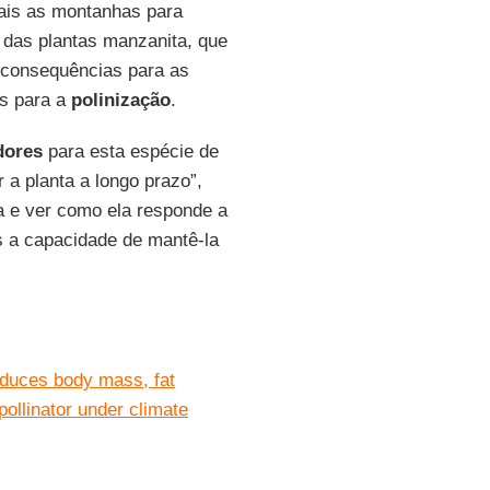
ais as montanhas para
e das plantas manzanita, que
s consequências para as
s para a
polinização
.
dores
para esta espécie de
r a planta a longo prazo”,
a e ver como ela responde a
s a capacidade de mantê-la
educes body mass, fat
pollinator under climate