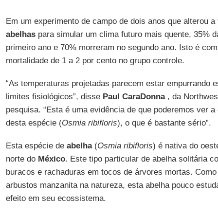
Em um experimento de campo de dois anos que alterou a
abelhas
para simular um clima futuro mais quente, 35% 
primeiro ano e 70% morreram no segundo ano. Isto é com
mortalidade de 1 a 2 por cento no grupo controle.
“As temperaturas projetadas parecem estar empurrando e
limites fisiológicos”, disse
Paul CaraDonna
, da Northwest
pesquisa. “Esta é uma evidência de que poderemos ver a 
desta espécie (
Osmia ribifloris
), o que é bastante sério”.
Esta espécie de
abelha
(
Osmia ribifloris
) é nativa do oes
norte do
México
. Este tipo particular de abelha solitária 
buracos e rachaduras em tocos de árvores mortas. Como 
arbustos manzanita na natureza, esta abelha pouco estud
efeito em seu ecossistema.