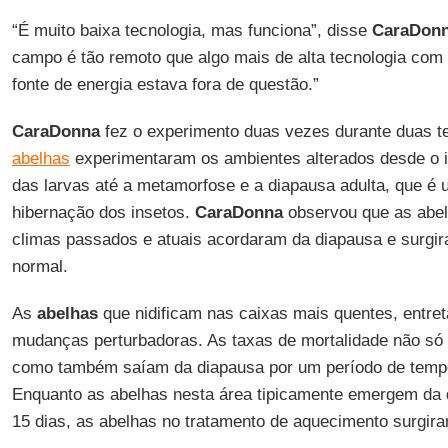
“É muito baixa tecnologia, mas funciona”, disse
CaraDon
campo é tão remoto que algo mais de alta tecnologia com
fonte de energia estava fora de questão.”
CaraDonna
fez o experimento duas vezes durante duas t
abelhas
experimentaram os ambientes alterados desde o i
das larvas até a metamorfose e a diapausa adulta, que é
hibernação dos insetos.
CaraDonna
observou que as abe
climas passados e atuais acordaram da diapausa e surgir
normal.
As
abelhas
que nidificam nas caixas mais quentes, entret
mudanças perturbadoras. As taxas de mortalidade não só 
como também saíam da diapausa por um período de tempo
Enquanto as abelhas nesta área tipicamente emergem da 
15 dias, as abelhas no tratamento de aquecimento surgira