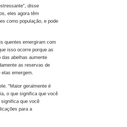
stressante”, disse
os, eles agora têm
eles como população, e pode
is quentes emergiram com
que isso ocorre porque as
o das abelhas aumente
damente as reservas de
o elas emergem.
ele. “Maior geralmente é
a, o que significa que você
significa que você
licações para a