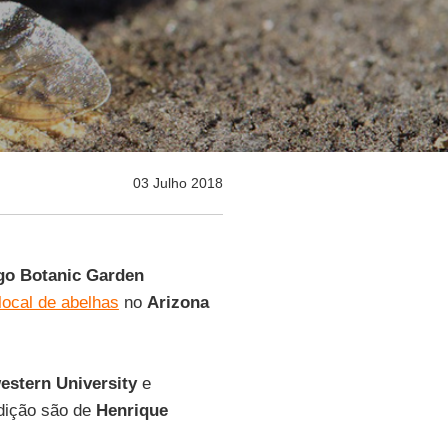
03 Julho 2018
o Botanic Garden
local de abelhas
no
Arizona
estern University
e
edição são de
Henrique