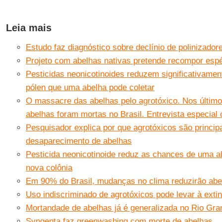
Leia mais
Estudo faz diagnóstico sobre declínio de polinizado
Projeto com abelhas nativas pretende recompor esp
Pesticidas neonicotinoides reduzem significativame
pólen que uma abelha pode coletar
O massacre das abelhas pelo agrotóxico. Nos último
abelhas foram mortas no Brasil. Entrevista especial
Pesquisador explica por que agrotóxicos são princip
desaparecimento de abelhas
Pesticida neonicotinoide reduz as chances de uma 
nova colônia
Em 90% do Brasil, mudanças no clima reduzirão abel
Uso indiscriminado de agrotóxicos pode levar à exti
Mortandade de abelhas já é generalizada no Rio Gra
Syngenta faz greenwashing com morte de abelhas