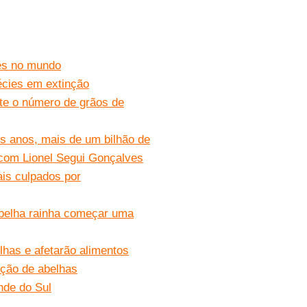
res no mundo
écies em extinção
nte o número de grãos de
s anos, mais de um bilhão de
 com Lionel Segui Gonçalves
ais culpados por
abelha rainha começar uma
has e afetarão alimentos
nção de abelhas
nde do Sul