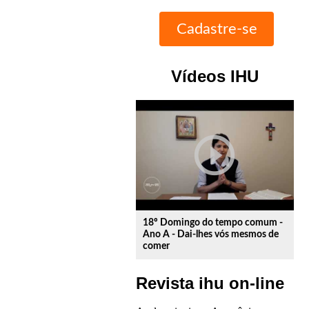
Vídeos IHU
play_circle_outline
18º Domingo do tempo comum -
Ano A - Dai-lhes vós mesmos de
comer
Revista ihu on-line