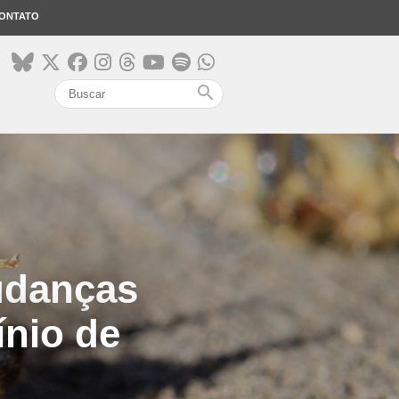
ONTATO
search
udanças
ínio de