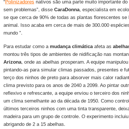
“
Polinizadores
nativos são uma parte muito importante do 
sem problemas”, disse
CaraDonna
, especialista em ecolo
se que cerca de 90% de todas as plantas florescentes se 
animal. Isso acaba em cerca de mais de 300.000 espécies
mundo ”.
Para estudar como a
mudança climática
afeta as
abelha
montou três tipos de ambientes de nidificação nas monta
Arizona
, onde as abelhas prosperam. A equipe manipulou
pintando-as para simular climas passados, presentes e fu
terço dos ninhos de preto para absorver mais calor radian
clima previsto para os anos de 2040 a 2099. Ao pintar ou
reflexivo e refrescante, a equipe enviou o terceiro dos ni
um clima semelhante ao da década de 1950. Como controle
últimos terceiros ninhos com uma tinta transparente, deix
madeira para um grupo de controle. O experimento incluiu
abrigando de 2 a 15 abelhas.