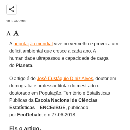
share
28 Junho 2018
A
população mundial
vive no vermelho e provoca um
déficit ambiental que cresce a cada ano. A
humanidade ultrapassou a capacidade de carga
do
Planeta
.
O artigo é de
José Eustáquio Diniz Alves
, doutor em
demografia e professor titular do mestrado e
doutorado em População, Território e Estatísticas
Públicas da
Escola Nacional de Ciências
Estatísticas – ENCE/IBGE
, publicado
por
EcoDebate
, em 27-06-2018.
Eis o artigo.