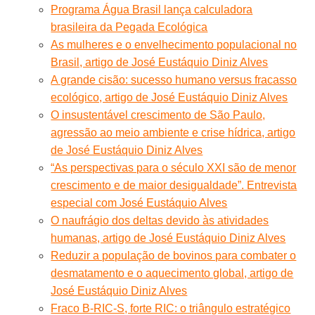
Programa Água Brasil lança calculadora
brasileira da Pegada Ecológica
As mulheres e o envelhecimento populacional no
Brasil, artigo de José Eustáquio Diniz Alves
A grande cisão: sucesso humano versus fracasso
ecológico, artigo de José Eustáquio Diniz Alves
O insustentável crescimento de São Paulo,
agressão ao meio ambiente e crise hídrica, artigo
de José Eustáquio Diniz Alves
“As perspectivas para o século XXI são de menor
crescimento e de maior desigualdade”. Entrevista
especial com José Eustáquio Alves
O naufrágio dos deltas devido às atividades
humanas, artigo de José Eustáquio Diniz Alves
Reduzir a população de bovinos para combater o
desmatamento e o aquecimento global, artigo de
José Eustáquio Diniz Alves
Fraco B-RIC-S, forte RIC: o triângulo estratégico