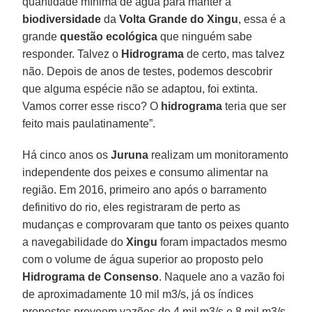
quantidade mínima de água para manter a
biodiversidade
da
Volta Grande do Xingu
, essa é a
grande
questão ecológica
que ninguém sabe
responder. Talvez o
Hidrograma
de certo, mas talvez
não. Depois de anos de testes, podemos descobrir
que alguma espécie não se adaptou, foi extinta.
Vamos correr esse risco? O
hidrograma
teria que ser
feito mais paulatinamente”.
Há cinco anos os
Juruna
realizam um monitoramento
independente dos peixes e consumo alimentar na
região. Em 2016, primeiro ano após o barramento
definitivo do rio, eles registraram de perto as
mudanças e comprovaram que tanto os peixes quanto
a navegabilidade do
Xingu
foram impactados mesmo
com o volume de água superior ao proposto pelo
Hidrograma de Consenso
. Naquele ano a vazão foi
de aproximadamente 10 mil m3/s, já os índices
propostos preveem vazões de 4 mil m3/s e 8 mil m3/s,