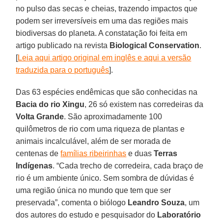
no pulso das secas e cheias, trazendo impactos que
podem ser irreversíveis em uma das regiões mais
biodiversas do planeta. A constatação foi feita em
artigo publicado na revista
Biological Conservation
.
[
Leia aqui artigo original em inglês e aqui a versão
traduzida para o português
].
Das 63 espécies endêmicas que são conhecidas na
Bacia do rio Xingu
, 26 só existem nas corredeiras da
Volta Grande
. São aproximadamente 100
quilômetros de rio com uma riqueza de plantas e
animais incalculável, além de ser morada de
centenas de
famílias ribeirinhas
e duas
Terras
Indígenas
. “Cada trecho de corredeira, cada braço de
rio é um ambiente único. Sem sombra de dúvidas é
uma região única no mundo que tem que ser
preservada”, comenta o biólogo
Leandro Souza
, um
dos autores do estudo e pesquisador do
Laboratório