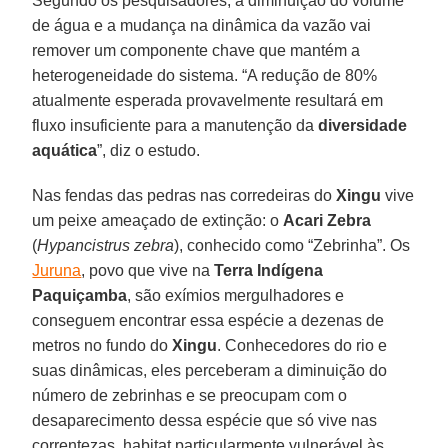
Segundo os pesquisadores, a diminuição do volume
de água e a mudança na dinâmica da vazão vai
remover um componente chave que mantém a
heterogeneidade do sistema. “A redução de 80%
atualmente esperada provavelmente resultará em
fluxo insuficiente para a manutenção da
diversidade
aquática
”, diz o estudo.
Nas fendas das pedras nas corredeiras do
Xingu
vive
um peixe ameaçado de extinção: o
Acari Zebra
(
Hypancistrus zebra
), conhecido como “Zebrinha”. Os
Juruna
, povo que vive na
Terra Indígena
Paquiçamba
, são exímios mergulhadores e
conseguem encontrar essa espécie a dezenas de
metros no fundo do
Xingu
. Conhecedores do rio e
suas dinâmicas, eles perceberam a diminuição do
número de zebrinhas e se preocupam com o
desaparecimento dessa espécie que só vive nas
correntezas, habitat particularmente vulnerável às