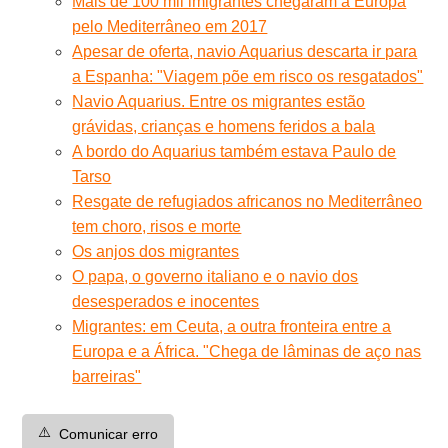
Mais de 100 mil imigrantes chegaram à Europa
pelo Mediterrâneo em 2017
Apesar de oferta, navio Aquarius descarta ir para
a Espanha: "Viagem põe em risco os resgatados"
Navio Aquarius. Entre os migrantes estão
grávidas, crianças e homens feridos a bala
A bordo do Aquarius também estava Paulo de
Tarso
Resgate de refugiados africanos no Mediterrâneo
tem choro, risos e morte
Os anjos dos migrantes
O papa, o governo italiano e o navio dos
desesperados e inocentes
Migrantes: em Ceuta, a outra fronteira entre a
Europa e a África. "Chega de lâminas de aço nas
barreiras"
⚠️
Comunicar erro