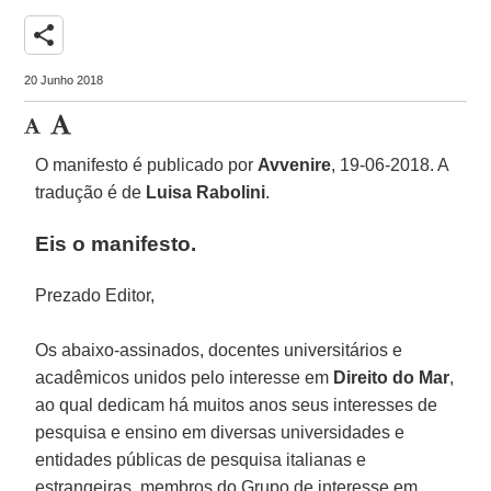
share
20 Junho 2018
O manifesto é publicado por
Avvenire
, 19-06-2018. A
tradução é de
Luisa Rabolini
.
Eis o manifesto.
Prezado Editor,
Os abaixo-assinados, docentes universitários e
acadêmicos unidos pelo interesse em
Direito do Mar
,
ao qual dedicam há muitos anos seus interesses de
pesquisa e ensino em diversas universidades e
entidades públicas de pesquisa italianas e
estrangeiras, membros do Grupo de interesse em