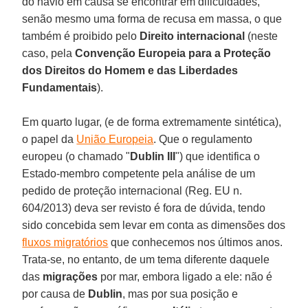
do navio em causa se encontrar em dificuldades,
senão mesmo uma forma de recusa em massa, o que
também é proibido pelo
Direito internacional
(neste
caso, pela
Convenção Europeia para a Proteção
dos Direitos do Homem e das Liberdades
Fundamentais
).
Em quarto lugar, (e de forma extremamente sintética),
o papel da
União Europeia
. Que o regulamento
europeu (o chamado "
Dublin III
") que identifica o
Estado-membro competente pela análise de um
pedido de proteção internacional (Reg. EU n.
604/2013) deva ser revisto é fora de dúvida, tendo
sido concebida sem levar em conta as dimensões dos
fluxos migratórios
que conhecemos nos últimos anos.
Trata-se, no entanto, de um tema diferente daquele
das
migrações
por mar, embora ligado a ele: não é
por causa de
Dublin
, mas por sua posição e