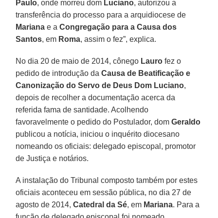
Paulo
, onde morreu dom
Luciano
, autorizou a
transferência do processo para a arquidiocese de
Mariana
e a
Congregação para a Causa dos
Santos
, em
Roma
, assim o fez”, explica.
No dia 20 de maio de 2014, cônego
Lauro
fez o
pedido de introdução da
Causa de Beatificação
e
Canonização do Servo de Deus Dom Luciano
,
depois de recolher a documentação acerca da
referida fama de santidade. Acolhendo
favoravelmente o pedido do Postulador, dom
Geraldo
publicou a notícia, iniciou o inquérito diocesano
nomeando os oficiais: delegado episcopal, promotor
de Justiça e notários.
A instalação do Tribunal composto também por estes
oficiais aconteceu em sessão pública, no dia 27 de
agosto de 2014,
Catedral da Sé
, em
Mariana
. Para a
função de delegado episcopal foi nomeado