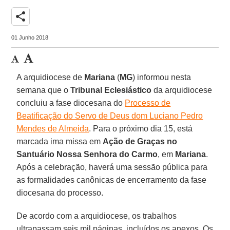
share
01 Junho 2018
A arquidiocese de
Mariana
(
MG
) informou nesta
semana que o
Tribunal Eclesiástico
da arquidiocese
concluiu a fase diocesana do
Processo de
Beatificação do Servo de Deus dom Luciano Pedro
Mendes de Almeida
. Para o próximo dia 15, está
marcada ima missa em
Ação de Graças no
Santuário Nossa Senhora do Carmo
, em
Mariana
.
Após a celebração, haverá uma sessão pública para
as formalidades canônicas de encerramento da fase
diocesana do processo.
De acordo com a arquidiocese, os trabalhos
ultrapassam seis mil páginas, incluídos os anexos. Os