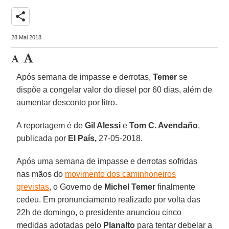
share
28 Mai 2018
Após semana de impasse e derrotas,
Temer
se
dispõe a congelar valor do diesel por 60 dias, além de
aumentar desconto por litro.
A reportagem é de
Gil Alessi
e
Tom C. Avendaño
,
publicada por
El País,
27-05-2018.
Após uma semana de impasse e derrotas sofridas
nas mãos do
movimento dos caminhoneiros
grevistas
, o Governo de
Michel Temer
finalmente
cedeu. Em pronunciamento realizado por volta das
22h de domingo, o presidente anunciou cinco
medidas adotadas pelo
Planalto
para tentar debelar a