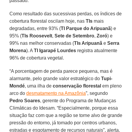
passado.
Como resultado das sucessivas perdas, os índices de
cobertura florestal oscilam hoje, nas
TIs
mais
degradadas, entre 93% (
TI Parque do Aripuanã
) e
95% (
TIs Roosevelt
,
Sete de Setembro
,
Zoró
) e
99% nas melhor conservadas (
TIs Aripuanã
e
Serra
Morena
). A
TI Igarapé Lourdes
registra atualmente
96% de cobertura vegetal.
“A porcentagem de perda parece pequena, mas é
alarmante, pelo grande valor estratégico do
Tupi-
Mondé
, uma ilha de
conservação florestal
em pleno
arco do
desmatamento na Amazônia
”, segundo
Pedro Soares
, gerente do Programa de Mudanças
Climáticas do Idesam. “Especialmente, porque essa
situação faz com que a região se torne alvo de grande
pressão do entorno, já tomado por centros urbanos,
estradas e esgotamento de recursos naturais”, alerta.