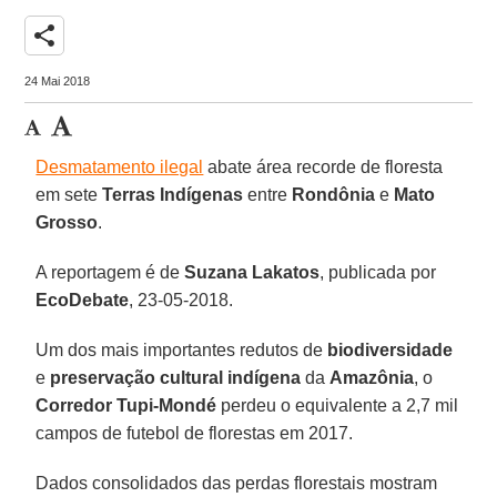
share
24 Mai 2018
Desmatamento ilegal
abate área recorde de floresta
em sete
Terras Indígenas
entre
Rondônia
e
Mato
Grosso
.
A reportagem é de
Suzana Lakatos
, publicada por
EcoDebate
, 23-05-2018.
Um dos mais importantes redutos de
biodiversidade
e
preservação cultural indígena
da
Amazônia
, o
Corredor Tupi-Mondé
perdeu o equivalente a 2,7 mil
campos de futebol de florestas em 2017.
Dados consolidados das perdas florestais mostram