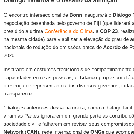
Diálogo Talanoa e o desafio da ambição
O encontro interseccional de
Bonn
inaugurará o
Diálogo 
negociação desenhada pelo governo de
Fiji
(que liderará 
presidido a última
Conferência do Clima
, a
COP 23
, real
na mesma cidade) para viabilizar a elevação do grau de
nacionais de redução de emissões antes do
Acordo de Pa
2020.
Inspirado em costumes tradicionais de compartilhamento de
capacidades entre as pessoas, o
Talanoa
propõe um diálo
presença de representantes dos diversos governos, cida
transparente.
“Diálogos anteriores dessa natureza, como o diálogo facili
viram as Partes ignorarem em grande parte as contribuiçõ
sociedade civil e falharem em revisar seus compromissos
Network
(
CAN
), rede internacional de
ONGs
que acompan