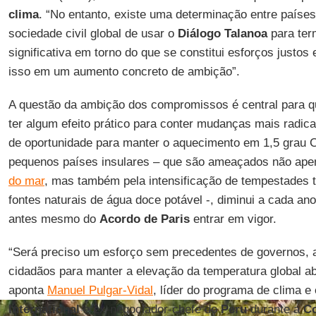
clima
. “No entanto, existe uma determinação entre paíse
sociedade civil global de usar o
Diálogo Talanoa
para ter
significativa em torno do que se constitui esforços justos
isso em um aumento concreto de ambição”.
A questão da ambição dos compromissos é central para 
ter algum efeito prático para conter mudanças mais radicai
de oportunidade para manter o aquecimento em 1,5 grau C
pequenos países insulares – que são ameaçados não ape
do mar
, mas também pela intensificação de tempestades tr
fontes naturais de água doce potável -, diminui a cada ano
antes mesmo do
Acordo de Paris
entrar em vigor.
“Será preciso um esforço sem precedentes de governos, 
cidadãos para manter a elevação da temperatura global ab
aponta
Manuel Pulgar-Vidal
, líder do programa de clima e
International
e ex-negociador-chefe do
Peru
durante a
Co