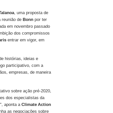
Talanoa
, uma proposta de
a reunião de
Bonn
por ter
izada em novembro passado
 ambição dos compromissos
ris
entrar em vigor, em
 histórias, ideias e
go participativo, com a
dãos, empresas, de maneira
tativo sobre ação pré-2020,
es dos especialistas da
”, aponta a
Climate Action
ha as negociações sobre