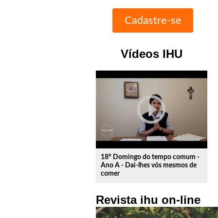
Vídeos IHU
play_circle_outline
18º Domingo do tempo comum -
Ano A - Dai-lhes vós mesmos de
comer
Revista ihu on-line