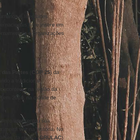
 humanos e liberdades
ternacionais e se insere em
ernamentais e organizações
 das Partes
(
COP 25
) da
ndo a tradicional
ia acontecer na região da
P
em 2014, na cidade de
ileiro apresentou sua
rimeira vez na história. No
aíses da região (
GRULAC
)