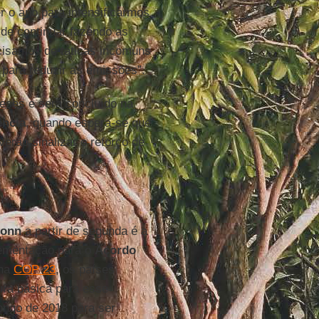
r o ano para intensificarmos
de continuar fazendo as
cisamos de táticas incomuns
para reduzir as emissões”.
eses e será concluído na
ência
, quando espera-se que
erão sinalizar o reforço de
onn
a partir de segunda é a
lementação para o
Acordo
 na
COP 23
, os países
ra básica para esse
ongo de 2018 para ser