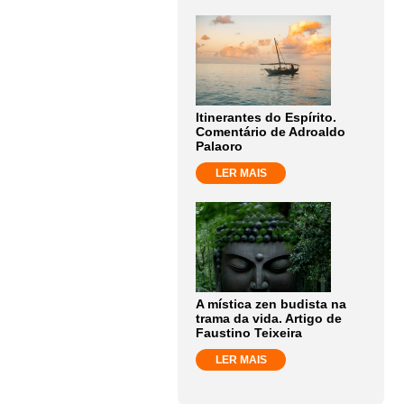
Itinerantes do Espírito.
Comentário de Adroaldo
Palaoro
LER MAIS
A mística zen budista na
trama da vida. Artigo de
Faustino Teixeira
LER MAIS