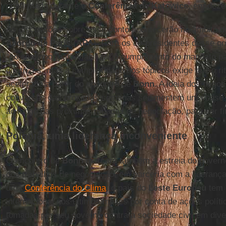
confirmada durante a
Conferência de Katowice
, em dez
As discussões sobre esse ponto acontecerão no âmbito do
Acordo de Paris
(
APA
). Para os co-presidentes desse g
“no caminho” para viabilizar o cumprimento do mandato pa
diretrizes, mas a complexidade dos tópicos exige que o r
acelerado a partir do encontro de
Bonn
. A ideia dos nego
conversas das próximas semanas sedimentem uma base te
ao longo das próximas rodadas de negociação, para ser f
Polônia, uma liderança inconveniente
O encontro de
Bonn
marcará também a estreia do gover
dos trabalhos de negociação, em parceria com a lideranç
uma
Conferência do Clima
, o país do
Leste Europeu
tem 
internacional nos últimos meses por conta de ações polít
tomadas por seu governo contra a sociedade civil em div