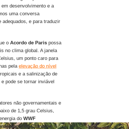
s em desenvolvimento e a
mos uma conversa
 e adequados, e para traduzir
que o
Acordo de Paris
possa
s no clima global. A janela
elsius, um ponto caro para
nas pela
elevação do nível
opicais e a salinização de
 e pode se tornar inviável
atores não governamentais e
aixo de 1,5 grau Celsius,
 energia do
WWF
nferência do Clima de