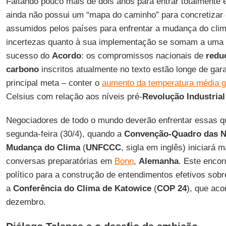
Faltando pouco mais de dois anos para entrar totalmente 
ainda não possui um “mapa do caminho” para concretizar 
assumidos pelos países para enfrentar a mudança do clim
incertezas quanto à sua implementação se somam a uma q
sucesso do
Acordo
: os compromissos nacionais de
redu
carbono
inscritos atualmente no texto estão longe de gara
principal meta – conter o
aumento da temperatura média g
Celsius com relação aos níveis pré-
Revolução Industrial
Negociadores de todo o mundo deverão enfrentar essas qu
segunda-feira (30/4), quando a
Convenção-Quadro das N
Mudança do Clima
(
UNFCCC
, sigla em inglês) iniciará
conversas preparatórias em
Bonn
,
Alemanha
. Este encon
político para a construção de entendimentos efetivos sob
a
Conferência do Clima de Katowice
(
COP 24
), que ac
dezembro.