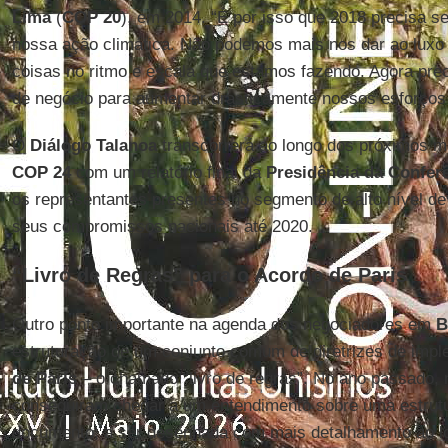
Lima
(
COP 20
), em 2014. “É por isso que 2018 precisa se
nossa ação climática. Não podemos mais nos dar ao luxo 
coisas no ritmo e escala que estamos fazendo. Agora pre
de negócio para aumentar drasticamente nossos esforços 
O
Diálogo Talanoa
transcorrerá ao longo dos próximos m
COP 24
com um relatório final da
Presidência da Confer
os representantes presentes no segmento de alto nível dev
seus compromissos nacionais até 2020.
“Livro de Regras” para o Acordo de Paris
Outro ponto importante na agenda dos negociadores em
B
estruturação de um conjunto comum de diretrizes de imp
de Paris
– o chamado “livro de regras”. No ano passado,
conseguiram chegar a um entendimento sobre uma estrutu
documento, a ser desenhada com mais detalhamento ao l