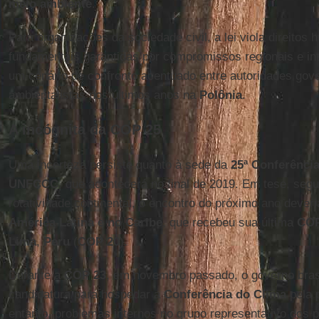
meio ambiente
.
Para organizações da sociedade civil, a lei viola direitos
fundamentais garantidas por compromissos regionais e in
um cenário de confronto acentuado entre autoridades gov
ambientalistas nos últimos anos na
Polônia
.
A incógnita da COP 25
Uma incerteza persiste quanto à sede da
25ª Conferência
UNFCCC
, que acontecerá no final de 2019. Em tese, segui
rotatividade continental, o encontro do próximo ano dever
América Latina e no Caribe
, que recebeu sua última
CO
Lima
,
Peru
(
COP 20
).
Durante a
COP 23
, em novembro passado, o governo bras
candidatura para hospedar a
Conferência do Clima
pela p
entanto, problemas internos no grupo representativo dos p