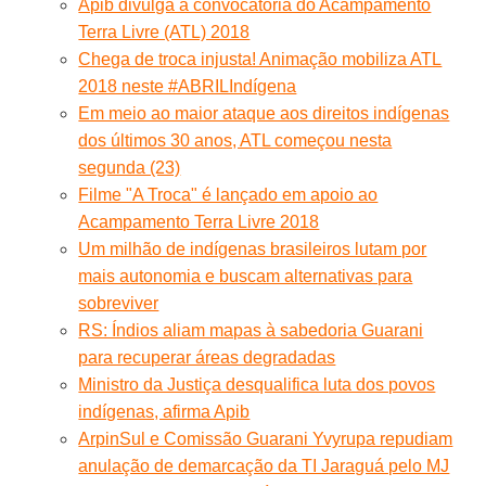
Apib divulga a convocatória do Acampamento
Terra Livre (ATL) 2018
Chega de troca injusta! Animação mobiliza ATL
2018 neste #ABRILIndígena
Em meio ao maior ataque aos direitos indígenas
dos últimos 30 anos, ATL começou nesta
segunda (23)
Filme "A Troca" é lançado em apoio ao
Acampamento Terra Livre 2018
Um milhão de indígenas brasileiros lutam por
mais autonomia e buscam alternativas para
sobreviver
RS: Índios aliam mapas à sabedoria Guarani
para recuperar áreas degradadas
Ministro da Justiça desqualifica luta dos povos
indígenas, afirma Apib
ArpinSul e Comissão Guarani Yvyrupa repudiam
anulação de demarcação da TI Jaraguá pelo MJ