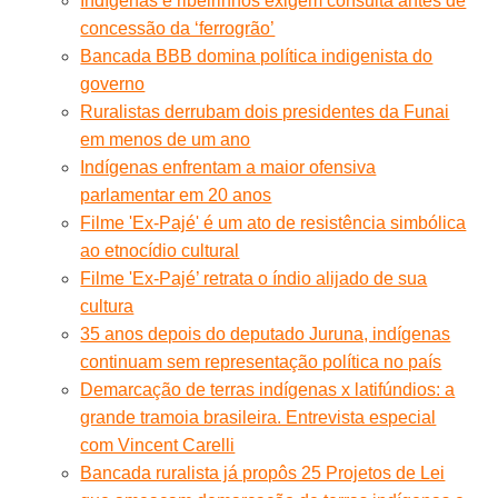
Indígenas e ribeirinhos exigem consulta antes de
concessão da ‘ferrogrão’
Bancada BBB domina política indigenista do
governo
Ruralistas derrubam dois presidentes da Funai
em menos de um ano
Indígenas enfrentam a maior ofensiva
parlamentar em 20 anos
Filme 'Ex-Pajé' é um ato de resistência simbólica
ao etnocídio cultural
Filme 'Ex-Pajé’ retrata o índio alijado de sua
cultura
35 anos depois do deputado Juruna, indígenas
continuam sem representação política no país
Demarcação de terras indígenas x latifúndios: a
grande tramoia brasileira. Entrevista especial
com Vincent Carelli
Bancada ruralista já propôs 25 Projetos de Lei