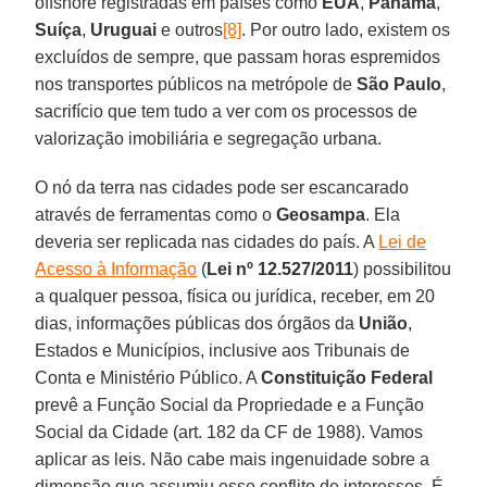
offshore registradas em países como
EUA
,
Panamá
,
Suíça
,
Uruguai
e outros
[8]
. Por outro lado, existem os
excluídos de sempre, que passam horas espremidos
nos transportes públicos na metrópole de
São Paulo
,
sacrifício que tem tudo a ver com os processos de
valorização imobiliária e segregação urbana.
O nó da terra nas cidades pode ser escancarado
através de ferramentas como o
Geosampa
. Ela
deveria ser replicada nas cidades do país. A
Lei de
Acesso à Informação
(
Lei nº 12.527/2011
) possibilitou
a qualquer pessoa, física ou jurídica, receber, em 20
dias, informações públicas dos órgãos da
União
,
Estados e Municípios, inclusive aos Tribunais de
Conta e Ministério Público. A
Constituição Federal
prevê a Função Social da Propriedade e a Função
Social da Cidade (art. 182 da CF de 1988). Vamos
aplicar as leis. Não cabe mais ingenuidade sobre a
dimensão que assumiu esse conflito de interesses. É