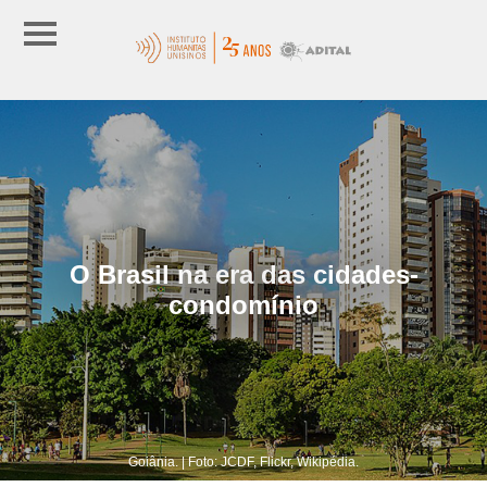
O Brasil na era das cidades-
condomínio
Goiânia. | Foto: JCDF, Flickr, Wikipédia.