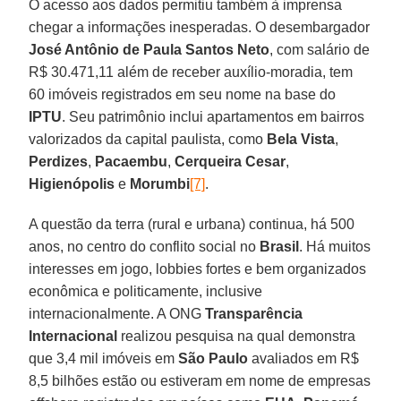
O acesso aos dados permitiu também à imprensa
chegar a informações inesperadas. O desembargador
José Antônio de Paula Santos Neto
, com salário de
R$ 30.471,11 além de receber auxílio-moradia, tem
60 imóveis registrados em seu nome na base do
IPTU
. Seu patrimônio inclui apartamentos em bairros
valorizados da capital paulista, como
Bela Vista
,
Perdizes
,
Pacaembu
,
Cerqueira Cesar
,
Higienópolis
e
Morumbi
[7]
.
A questão da terra (rural e urbana) continua, há 500
anos, no centro do conflito social no
Brasil
. Há muitos
interesses em jogo, lobbies fortes e bem organizados
econômica e politicamente, inclusive
internacionalmente. A ONG
Transparência
Internacional
realizou pesquisa na qual demonstra
que 3,4 mil imóveis em
São Paulo
avaliados em R$
8,5 bilhões estão ou estiveram em nome de empresas