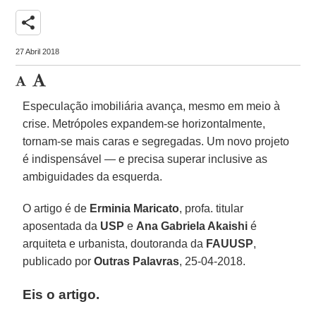
share
27 Abril 2018
Especulação imobiliária avança, mesmo em meio à
crise. Metrópoles expandem-se horizontalmente,
tornam-se mais caras e segregadas. Um novo projeto
é indispensável — e precisa superar inclusive as
ambiguidades da esquerda.
O artigo é de
Erminia Maricato
, profa. titular
aposentada da
USP
e
Ana Gabriela Akaishi
é
arquiteta e urbanista, doutoranda da
FAUUSP
,
publicado por
Outras Palavras
, 25-04-2018.
Eis o artigo.