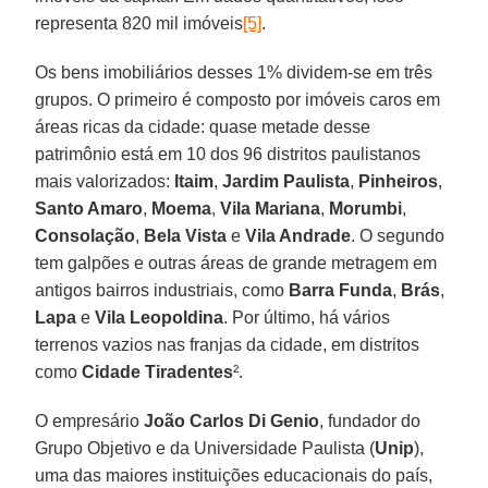
representa 820 mil imóveis
[5]
.
Os bens imobiliários desses 1% dividem-se em três
grupos. O primeiro é composto por imóveis caros em
áreas ricas da cidade: quase metade desse
patrimônio está em 10 dos 96 distritos paulistanos
mais valorizados:
Itaim
,
Jardim Paulista
,
Pinheiros
,
Santo Amaro
,
Moema
,
Vila Mariana
,
Morumbi
,
Consolação
,
Bela Vista
e
Vila Andrade
. O segundo
tem galpões e outras áreas de grande metragem em
antigos bairros industriais, como
Barra Funda
,
Brás
,
Lapa
e
Vila Leopoldina
. Por último, há vários
terrenos vazios nas franjas da cidade, em distritos
como
Cidade Tiradentes
².
O empresário
João Carlos Di Genio
, fundador do
Grupo Objetivo e da Universidade Paulista (
Unip
),
uma das maiores instituições educacionais do país,