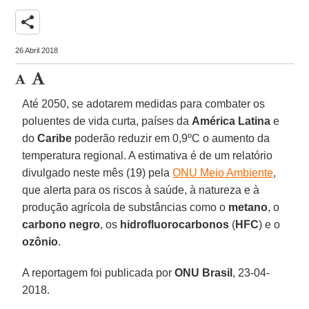
share
26 Abril 2018
Até 2050, se adotarem medidas para combater os
poluentes de vida curta, países da
América Latina
e
do
Caribe
poderão reduzir em 0,9ºC o aumento da
temperatura regional. A estimativa é de um relatório
divulgado neste mês (19) pela
ONU Meio Ambiente
,
que alerta para os riscos à saúde, à natureza e à
produção agrícola de substâncias como o
metano
, o
carbono negro
, os
hidrofluorocarbonos
(
HFC
) e o
ozônio
.
A reportagem foi publicada por
ONU Brasil
, 23-04-
2018.