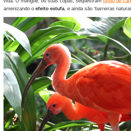
vida. O mangue, ou suas copas, sequestram
óxido de car
amenizando o
efeito estufa
, e ainda são ‘barreiras natura