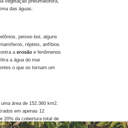
ma vegetação pneumatófora,
acima das águas.
elônios, peixes-boi, alguns
mamíferos, répteis, anfíbios
contra a
erosão
e fenômenos
iltra a água do mar
ientes o que os tornam um
 uma área de 152.360 km2.
trados em apenas 12
 20% da cobertura total de
angues é o
Brasil
. São