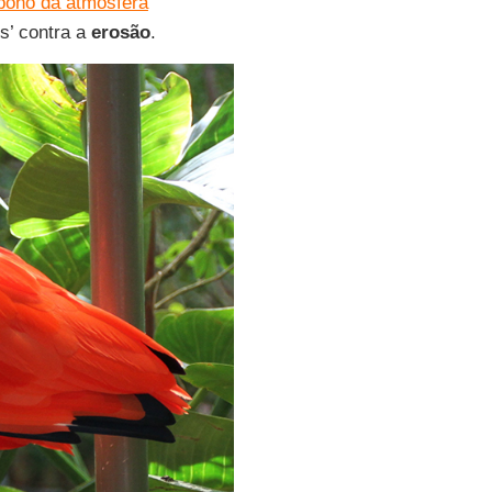
bono da atmosfera
is’ contra a
erosão
.