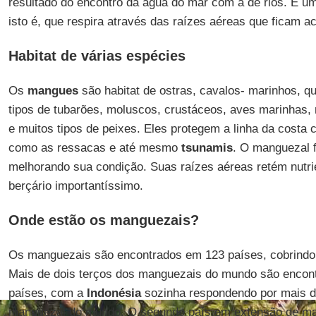
resultado do encontro da água do mar com a de rios. É u
isto é, que respira através das raízes aéreas que ficam 
Habitat de várias espécies
Os
mangues
são habitat de ostras, cavalos- marinhos, qu
tipos de tubarões, moluscos, crustáceos, aves marinhas, 
e muitos tipos de peixes. Eles protegem a linha da costa 
como as ressacas e até mesmo
tsunamis
. O manguezal f
melhorando sua condição. Suas raízes aéreas retém nutr
berçário importantíssimo.
Onde estão os manguezais?
Os manguezais são encontrados em 123 países, cobrindo
Mais de dois terços dos manguezais do mundo são encon
países, com a
Indonésia
sozinha respondendo por mais de
manguezal do mundo. O segundo país em extensão de m