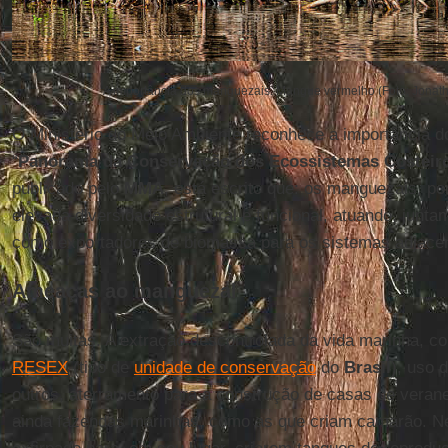
A importância dos manguezais. Mangue vermelho (Foto: Jonath
O Ministério do Meio Ambiente reconhece a importância do
“
Panorama da Conservação dos Ecossistemas Costeiro
publicado pelo
MMA
, está escrito que: os manguezais, p
elevada diversidade estrutural e funcional, atuando, junt
como exportadores de biomassa para os sistemas adjace
Ameaças ao manguezal
São muitas. A extração descontrolada da vida marinha, 
RESEX
(tipo de
unidade de conservação
do
Brasil
), uso 
outros, aterramento para a construção de casas de veranei
ainda fazendas marinhas, como as que criam camarão. N