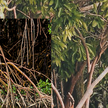
sde o
Amapá
, até a
baía da