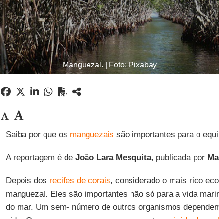
Manguezal. | Foto: Pixabay
Saiba por que os
manguezais
são importantes para o equi
A reportagem é de
João Lara Mesquita
, publicada por
Ma
Depois dos
recifes de corais
, considerado o mais rico ec
manguezal. Eles são importantes não só para a vida mari
do mar. Um sem- número de outros organismos dependem 