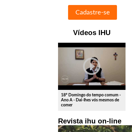
Vídeos IHU
play_circle_outline
18º Domingo do tempo comum -
Ano A - Dai-lhes vós mesmos de
comer
Revista ihu on-line