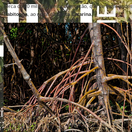
cerca de 20 mil Km2 desta vegetação, que se estende de
Babitonga
, ao norte de
Santa Catarina
.