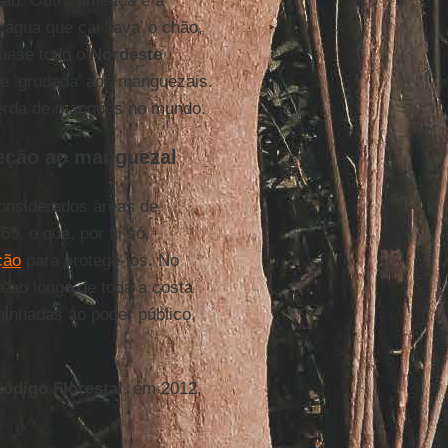
ução. Outra ameaça é a
água que cai ‘lava’ o chão,
quase todo o
Nordeste
e ‘grudada’ aos manguezais.
 perda de mangues no mundo.
teção ao manguezal
nsiderados áreas de
5, o que, por si só,
ção
para protegê-los. No
 ao longo de toda a costa
inhadas ao poder público,
ódigo Florestal
, em 2012,