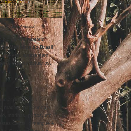
an Wilkins, Wikipédia)
 bioma. No relatório
s e Marinhos do Brasil
”,
or sua vez, apresentam
amente com os estuários,
ntes
como acontece nas
da madeira para lenha e
o, marinas, portos, etc. E
estes casos, o mangue é