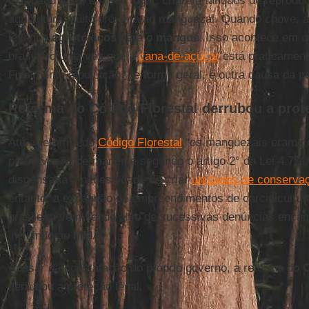
extirpado para, em seu lugar, criarem tanques de reprod
agricultura muito próxima ao manguezal. Quando chove, a 
levando
agrotóxicos
para o
mangue
. Isso acontece em 
brasileiro uma vez que a
cana-de-açúcar
está praticament
Finalmente a poluição, de forma geral, é outra causa da
Reforma do Código Florestal derrubou a pro
Até a reforma do
Código Florestal
“os manguezais eram co
preservação permanente segundo o artigo 2° da Lei 4.771/6
dispensaria a necessidade de criar
unidades de conserva
entanto, a expansão de empreendimentos de carcinicultura
brasileira vem sendo alvo de sucessivas denúncias encam
incluindo ao
MMA
.
Apesar da constatação do próprio governo, a reforma do
C
derrubou a proteção legal.