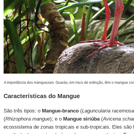
A importância dos manguezais. Guarás, em risco de extinção, têm o mangue como 
Características do Mangue
São três tipos: o
Mangue-branco
(
Laguncularia racemosa
(
Rhizophora mangue
); e o
Mangue siriúba
(
Avicena scha
ecossistema de zonas tropicais e sub-tropicais. Eles são