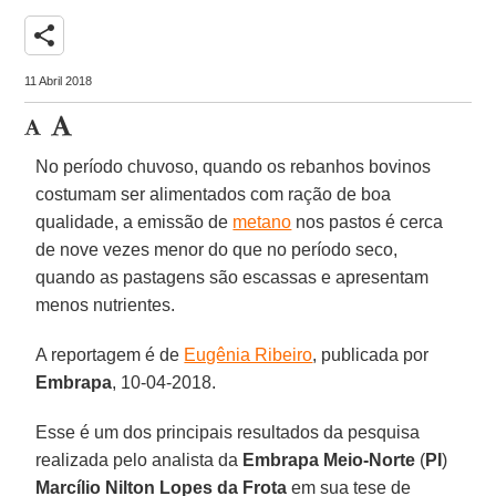
share
11 Abril 2018
No período chuvoso, quando os rebanhos bovinos
costumam ser alimentados com ração de boa
qualidade, a emissão de
metano
nos pastos é cerca
de nove vezes menor do que no período seco,
quando as pastagens são escassas e apresentam
menos nutrientes.
A reportagem é de
Eugênia Ribeiro
, publicada por
Embrapa
, 10-04-2018.
Esse é um dos principais resultados da pesquisa
realizada pelo analista da
Embrapa Meio-Norte
(
PI
)
Marcílio Nilton Lopes da Frota
em sua tese de