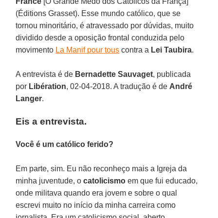
France
[O Grande Medo dos Católicos da França]
(Éditions Grasset). Esse mundo católico, que se
tornou minoritário, é atravessado por dúvidas, muito
dividido desde a oposição frontal conduzida pelo
movimento
La Manif pour tous
contra a
Lei Taubira
.
A entrevista é de
Bernadette Sauvaget
, publicada
por
Libération
, 02-04-2018. A tradução é de
André
Langer
.
Eis a entrevista.
Você é um católico ferido?
Em parte, sim. Eu não reconheço mais a Igreja da
minha juventude, o
catolicismo
em que fui educado,
onde militava quando era jovem e sobre o qual
escrevi muito no início da minha carreira como
jornalista. Era um catolicismo social, aberto,