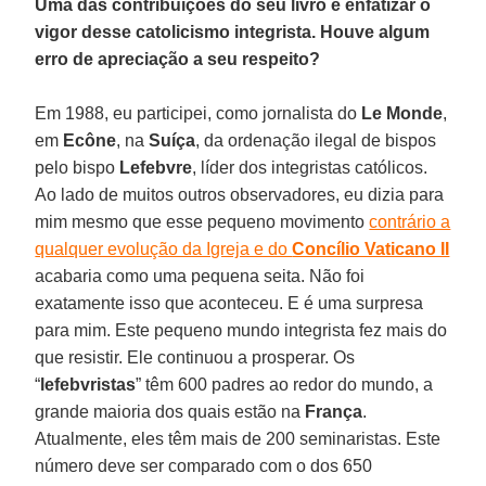
Uma das contribuições do seu livro é enfatizar o
vigor desse catolicismo integrista. Houve algum
erro de apreciação a seu respeito?
Em 1988, eu participei, como jornalista do
Le Monde
,
em
Ecône
, na
Suíça
, da ordenação ilegal de bispos
pelo bispo
Lefebvre
, líder dos integristas católicos.
Ao lado de muitos outros observadores, eu dizia para
mim mesmo que esse pequeno movimento
contrário a
qualquer evolução da Igreja e do
Concílio Vaticano II
acabaria como uma pequena seita. Não foi
exatamente isso que aconteceu. E é uma surpresa
para mim. Este pequeno mundo integrista fez mais do
que resistir. Ele continuou a prosperar. Os
“
lefebvristas
” têm 600 padres ao redor do mundo, a
grande maioria dos quais estão na
França
.
Atualmente, eles têm mais de 200 seminaristas. Este
número deve ser comparado com o dos 650