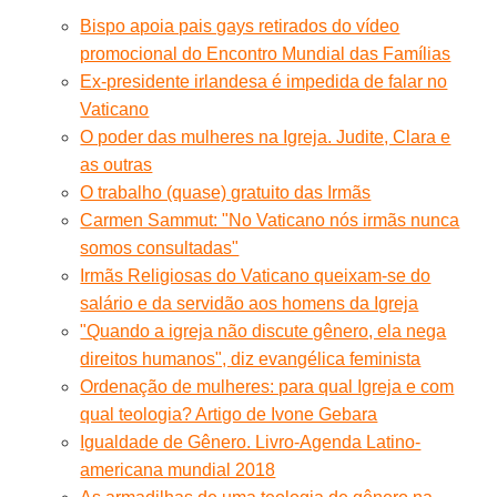
Bispo apoia pais gays retirados do vídeo
promocional do Encontro Mundial das Famílias
Ex-presidente irlandesa é impedida de falar no
Vaticano
O poder das mulheres na Igreja. Judite, Clara e
as outras
O trabalho (quase) gratuito das Irmãs
Carmen Sammut: "No Vaticano nós irmãs nunca
somos consultadas"
Irmãs Religiosas do Vaticano queixam-se do
salário e da servidão aos homens da Igreja
"Quando a igreja não discute gênero, ela nega
direitos humanos", diz evangélica feminista
Ordenação de mulheres: para qual Igreja e com
qual teologia? Artigo de Ivone Gebara
Igualdade de Gênero. Livro-Agenda Latino-
americana mundial 2018