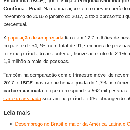
Estatística (IBGE)
, que divulga a
Pesquisa Nacional por
Contínua - Pnad
. Na comparação com o mesmo período do
novembro de 2016 e janeiro de 2017, a taxa apresentou q
percentual.
A
população desempregada
ficou em 12,7 milhões de pes
no país é de 54,2%, num total de 91,7 milhões de pesso
mesmo período do ano anterior, houve aumento de 2,1% n
1,8 milhão a mais de pessoas.
Também na comparação com o trimestre móvel de novembr
2017, o
IBGE
mostra que houve queda de 1,7% no número
carteira assinada
, o que corresponde a 562 mil pessoas
carteira assinada
subiram no período 5,6%, abrangendo 5
Leia mais
Desemprego no Brasil é maior da América Latina e 