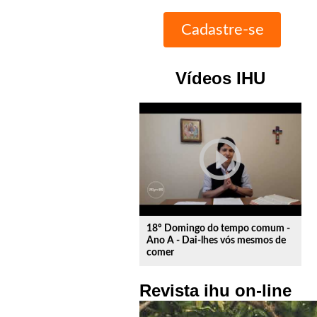
Vídeos IHU
play_circle_outline
18º Domingo do tempo comum -
Ano A - Dai-lhes vós mesmos de
comer
Revista ihu on-line