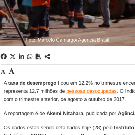
Foto: Marcelo Camargo/ Agência Brasil
A
taxa de desemprego
ficou em 12,2% no trimestre encer
representa 12,7 milhões de
pessoas desocupadas
. O índ
com o trimestre anterior, de agosto a outubro de 2017.
A reportagem é de
Akemi Nitahara
, publicada por
Agênci
Os dados estão sendo detalhados hoje (28) pelo
Instituto