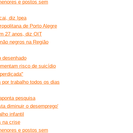
s menores e postos sem
ai, diz Ipea
politana de Porto Alegre
m 27 anos, diz OIT
 não negros na Região
do desenhado
mentam risco de suicídio
perdiçada"
por trabalho todos os dias
aponta pesquisa
sta diminuir o desemprego'
ho infantil
 na crise
s menores e postos sem