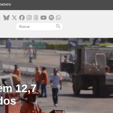
ONTATO
search
em 12,7
dos