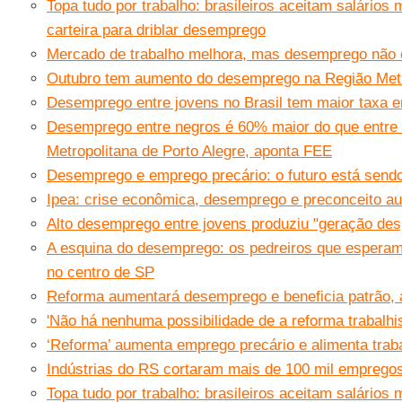
Topa tudo por trabalho: brasileiros aceitam salário
carteira para driblar desemprego
Mercado de trabalho melhora, mas desemprego não c
Outubro tem aumento do desemprego na Região Metro
Desemprego entre jovens no Brasil tem maior taxa e
Desemprego entre negros é 60% maior do que entre
Metropolitana de Porto Alegre, aponta FEE
Desemprego e emprego precário: o futuro está sen
Ipea: crise econômica, desemprego e preconceito au
Alto desemprego entre jovens produziu "geração des
A esquina do desemprego: os pedreiros que esperam 
no centro de SP
Reforma aumentará desemprego e beneficia patrão, 
'Não há nenhuma possibilidade de a reforma trabalhi
‘Reforma’ aumenta emprego precário e alimenta trabal
Indústrias do RS cortaram mais de 100 mil empregos
Topa tudo por trabalho: brasileiros aceitam salário