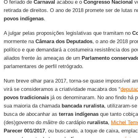
O feriado de
Carnaval
acabou e o
Congresso Nacional
vo
retirada de direitos. O ano de 2018 promete ser de lutas n
povos indígenas
.
A julgar pelas proposições legislativas que tramitam no
Co
mormente na
Câmara dos Deputados
, o ano de 2018 pr
político e que demandará a costumeira resistência dos po
aliados frente às ameaças de um
Parlamento conservad
parlamentares de perfil retrógrado.
Num breve olhar para 2017, torna-se quase impossível ant
virá se consideramos a criatividade macabra dos “
deputad
povos tradicionais
já os denominaram. No ano findo há 
sua maioria da chamada
bancada ruralista
, utilizaram-s
busca de abocanhar as
terras indígenas
que tanto cobiça
(des)governo do
mâitre
do cardápio
ruralista
,
Michel Tem
Parecer 001/2017
, ou buscando, a toque de caixa, emplac