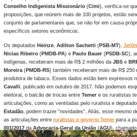
Conselho Indigenista Missionário
(
Cimi
), verifica-se q
proposições, que reúnem mais de 100 projetos, estão sen
conjunto de parlamentares que, se não for em causa própr
específicos setores econômicos.
Os deputados
Heinze
,
Adilton Sachetti
(
PSB-MT
),
Jerôn
Nicias Ribeiro
(
PMDB-PA
) e
Paulo Bauer
(
PSDB-SC
), 
indígenas, receberam mais de R$ 2 milhões da
JBS
e
BR
Moreira
(
PMDB-RS
) também receberam mais de R$ 250 
produtora de tabaco. Esses dados estão bem expressos n
Cavalli
, publicado em outubro de 2017. Não podemos esq
eleitoral, o balcão de trocas entre
Temer
e os ruralistas te
articulações, como as ventiladas pelo ruralista e deputad
Estadão
, podem trazer “novidades”. Aliás, esse mesmo d
as articulações entre
ruralistas e governo Temer
para a p
001/2017
da
Advocacia-Geral da União
(
AGU
), chamado 
demarcação”, que em desrespeito às decisões do
Suprem