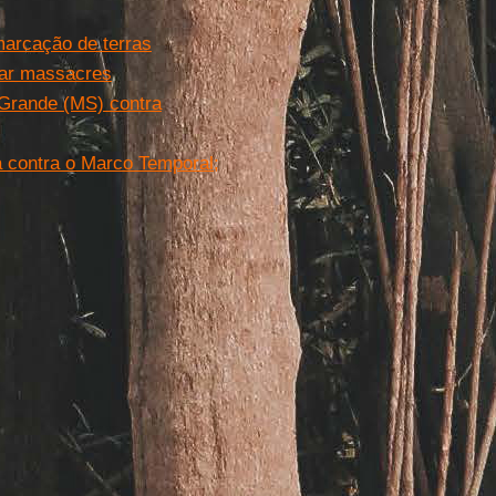
marcação de terras
mar massacres
Grande (MS) contra
a contra o Marco Temporal;