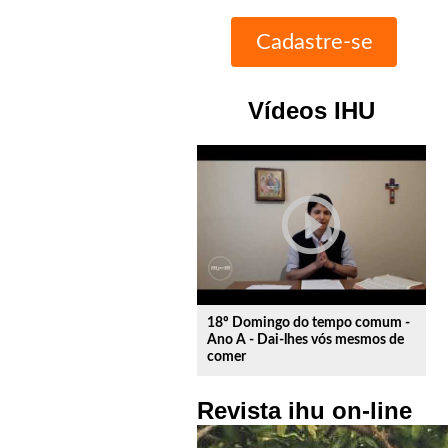
Vídeos IHU
play_circle_outline
18º Domingo do tempo comum -
Ano A - Dai-lhes vós mesmos de
comer
Revista ihu on-line