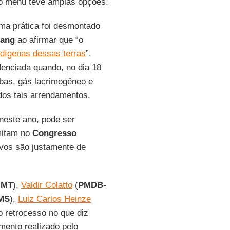
 o menu teve amplas opções.
ma prática foi desmontado
gang
ao afirmar que “o
ndígenas dessas terras
”.
enciada quando, no dia 18
as, gás lacrimogêneo e
 dos tais arrendamentos.
 neste ano, pode ser
mitam no
Congresso
vos são justamente de
-MT
),
Valdir Colatto
(
PMDB-
MS
),
Luiz Carlos Heinze
do retrocesso no que diz
amento realizado pelo