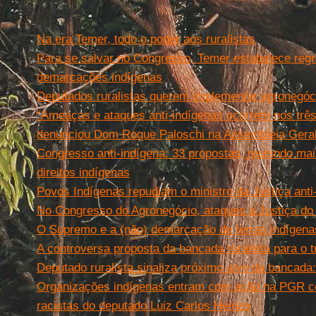
Leia mais
Na era Temer, todo o poder aos ruralistas
Para se salvar no Congresso, Temer estabelece regr
demarcações indígenas
Deputados ruralistas querem implementar agronegóc
“Ameaças e ataques anti-indígenas ocorrem nos três
denunciou Dom Roque Paloschi na Assembleia Geral
Congresso anti-indígena: 33 propostas, reunindo ma
direitos indígenas
Povos Indígenas repudiam o ministro da Justiça anti
No Congresso do Agronegócio, ataques à Justiça do 
O Supremo e a (não) demarcação de terras indígena
A controversa proposta da bancada ruralista para o 
Deputado ruralista sinaliza próximo alvo da bancada
Organizações indígenas entram com ação na PGR c
racistas do deputado Luiz Carlos Heinze