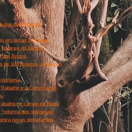
a que pode impedir
io em terras indígenas
 poderes do Estado”,
 dos Bispos
is de 100 projetos, ameaçam
-indígena
Trabalho e à Constituição
s
trabalho no campo no Brasil
: “reforma dos indígenas”
ontra novas declarações