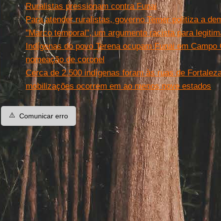
Ruralistas pressionam contra Funai
Para atender ruralistas, governo Temer politiza a de
"Marco temporal", um argumento racista para legiti
Indígenas do povo Terena ocupam Funai em Campo 
nomeação de coronel
Cerca de 2.500 indígenas foram às ruas de Fortalez
mobilizações ocorrem em ao menos nove estados
⚠️
Comunicar erro