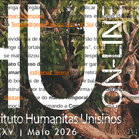
obriga os órgãos do Executivo a aplicar a todas as dema
o
marco temporal
e as condicionantes estabelecidas pela
da
Terra Indígena Raposa Serra do Sol
(
RR
).
A evidência de que o
Parecer 001
não trata das habituais 
longe de “fortalecer as demarcações”, como defendeu a 
se materializou nos processos de despejo – caso dos oc
Mato Grosso do Sul
. Sem qualquer garantia e em total d
humanos
,
indígenas Terena
foram retirados à força por po
sob bombas de gás lacrimogêneo e balas de borracha, e
destruídas por tratores. Como afirma uma
liderança Tere
Santana
: a tese do
marco temporal
legaliza esses crimes
genocídio, transformando a
Constituição
numa revista de
Que neste ano possamos rir das vitórias dos povos e qu
de alegria.