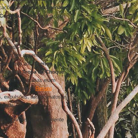
rcações de
terras indígenas
Corte Suprema
para o caso
burocracias estatais e está
advogada-geral da
União
, já
orridos em dezembro, no
esrespeito aos
direitos
liciais da
Tropa de Choque
,
nquanto suas casas eram
na
ao jornalista
Renato
, expulsões, assassinatos e
 piada.
e as lágrimas sejam somente