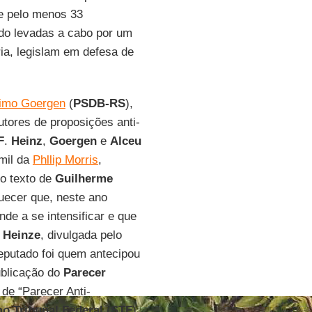
ue pelo menos 33
do levadas a cabo por um
ia, legislam em defesa de
imo Goergen
(
PSDB-RS
),
autores de proposições anti-
F
.
Heinz
,
Goergen
e
Alceu
mil da
Phllip Morris
,
o texto de
Guilherme
uecer que, neste ano
nde a se intensificar e que
o
Heinze
, divulgada pelo
eputado foi quem antecipou
ublicação do
Parecer
de “Parecer Anti-
o Tribunal Federal
(
STF
),