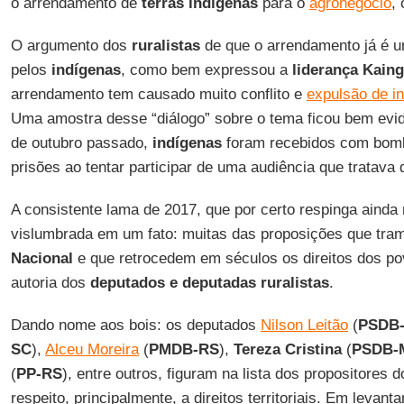
o arrendamento de
terras indígenas
para o
agronegócio
,
O argumento dos
ruralistas
de que o arrendamento já é u
pelos
indígenas
, como bem expressou a
liderança Kain
arrendamento tem causado muito conflito e
expulsão de i
Uma amostra desse “diálogo” sobre o tema ficou bem evid
de outubro passado,
indígenas
foram recebidos com bomb
prisões ao tentar participar de uma audiência que tratava
A consistente lama de 2017, que por certo respinga ainda
vislumbrada em um fato: muitas das proposições que tra
Nacional
e que retrocedem em séculos os direitos dos po
autoria dos
deputados e deputadas ruralistas
.
Dando nome aos bois: os deputados
Nilson Leitão
(
PSDB
SC
),
Alceu Moreira
(
PMDB-RS
),
Tereza Cristina
(
PSDB-
(
PP-RS
), entre outros, figuram na lista dos propositores 
respeito, principalmente, a direitos territoriais. Em levant