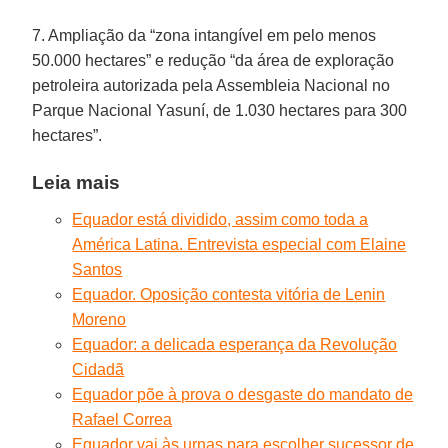
7. Ampliação da “zona intangível em pelo menos
50.000 hectares” e redução “da área de exploração
petroleira autorizada pela Assembleia Nacional no
Parque Nacional Yasuní, de 1.030 hectares para 300
hectares”.
Leia mais
Equador está dividido, assim como toda a
América Latina. Entrevista especial com Elaine
Santos
Equador. Oposição contesta vitória de Lenin
Moreno
Equador: a delicada esperança da Revolução
Cidadã
Equador põe à prova o desgaste do mandato de
Rafael Correa
Equador vai às urnas para escolher sucessor de