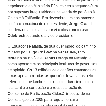
Correa
começa, ademais, essa nova etapa prestando
depoimento ao Ministério Público nesta segunda-feira
por supostas irregularidades na venda de petróleo à
China e à Tailândia. Em dezembro, um dos homens
confiança máxima do ex-presidente,
Jorge Glas,
foi
condenado a seis anos por vínculos com o caso
Odebrecht
quando era vice-presidente.
O Equador se afasta, de qualquer modo, do caminho
trilhado por
Hugo Chávez
na Venezuela,
Evo
Morales
na Bolívia e
Daniel Ortega
na Nicarágua,
como apontaram os principais institutos de pesquisas
de opinião. Os 13 milhões de cidadãos chamados às
urnas apoiaram todas as questões levantadas pelo
referendo, que também incluiu o endurecimento da
luta contra a corrupção e a reestruturação do
Conselho de Participação Cidadã, introduzido na
Constituição de 2008 para regulamentar a
transparência e o controle social da vida pública.