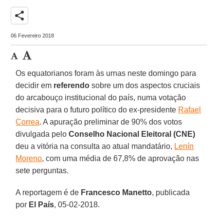
share
06 Fevereiro 2018
Os equatorianos foram às urnas neste domingo para
decidir em
referendo
sobre um dos aspectos cruciais
do arcabouço institucional do país, numa votação
decisiva para o futuro político do ex-presidente
Rafael
Correa
. A apuração preliminar de 90% dos votos
divulgada pelo
Conselho Nacional Eleitoral (CNE)
deu a vitória na consulta ao atual mandatário,
Lenín
Moreno
, com uma média de 67,8% de aprovação nas
sete perguntas.
A reportagem é de
Francesco Manetto
, publicada
por
El País
, 05-02-2018.