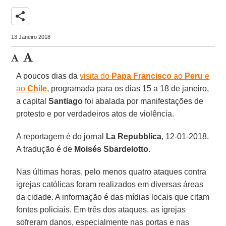
share
13 Janeiro 2018
A poucos dias da
visita do
Papa Francisco
ao
Peru
e
ao
Chile
, programada para os dias 15 a 18 de janeiro,
a capital
Santiago
foi abalada por manifestações de
protesto e por verdadeiros atos de violência.
A reportagem é do jornal
La Repubblica
, 12-01-2018.
A tradução é de
Moisés Sbardelotto
.
Nas últimas horas, pelo menos quatro ataques contra
igrejas católicas foram realizados em diversas áreas
da cidade. A informação é das mídias locais que citam
fontes policiais. Em três dos ataques, as igrejas
sofreram danos, especialmente nas portas e nas