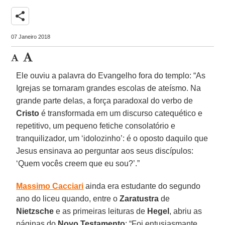
share
07 Janeiro 2018
Ele ouviu a palavra do Evangelho fora do templo: “As
Igrejas se tornaram grandes escolas de ateísmo. Na
grande parte delas, a força paradoxal do verbo de
Cristo
é transformada em um discurso catequético e
repetitivo, um pequeno fetiche consolatório e
tranquilizador, um ‘idolozinho’: é o oposto daquilo que
Jesus ensinava ao perguntar aos seus discípulos:
‘Quem vocês creem que eu sou?’.”
Massimo Cacciari
ainda era estudante do segundo
ano do liceu quando, entre o
Zaratustra
de
Nietzsche
e as primeiras leituras de
Hegel
, abriu as
páginas do
Novo Testamento
: “Foi entusiasmante