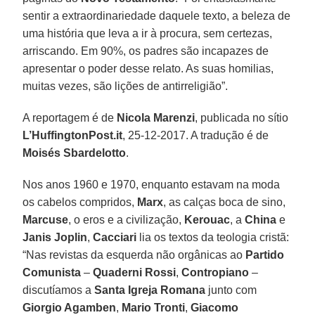
sentir a extraordinariedade daquele texto, a beleza de
uma história que leva a ir à procura, sem certezas,
arriscando. Em 90%, os padres são incapazes de
apresentar o poder desse relato. As suas homilias,
muitas vezes, são lições de antirreligião”.
A reportagem é de
Nicola Marenzi
, publicada no sítio
L’HuffingtonPost.it
, 25-12-2017. A tradução é de
Moisés Sbardelotto
.
Nos anos 1960 e 1970, enquanto estavam na moda
os cabelos compridos,
Marx
, as calças boca de sino,
Marcuse
, o eros e a civilização,
Kerouac
, a
China
e
Janis Joplin
,
Cacciari
lia os textos da teologia cristã:
“Nas revistas da esquerda não orgânicas ao
Partido
Comunista
–
Quaderni Rossi
,
Contropiano
–
discutíamos a
Santa Igreja Romana
junto com
Giorgio Agamben
,
Mario Tronti
,
Giacomo