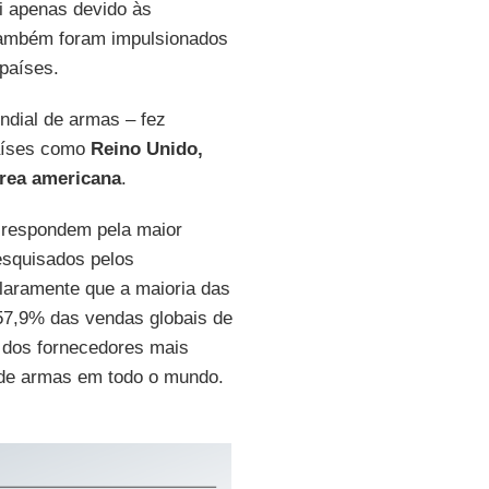
oi apenas devido às
 também foram impulsionados
países.
ndial de armas – fez
aíses como
Reino Unido,
rea americana
.
respondem pela maior
esquisados pelos
laramente que a maioria das
57,9% das vendas globais de
a dos fornecedores mais
e armas em todo o mundo.