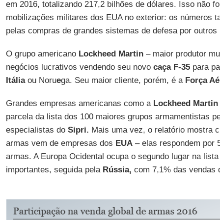
em 2016, totalizando 217,2 bilhões de dólares. Isso não f
mobilizações militares dos EUA no exterior: os números
pelas compras de grandes sistemas de defesa por outros 
O grupo americano
Lockheed Martin
– maior produtor mu
negócios lucrativos vendendo seu novo
caça F-35
para p
Itália
ou Noru
e
ga. Seu maior cliente, porém, é a
Força Aé
Grandes empresas americanas como a
Lockheed Martin
parcela da lista dos 100 maiores grupos armamentistas p
especialistas do
Sipri.
Mais uma vez, o relatório mostra c
armas vem de empresas dos
EUA
– elas respondem por 
armas. A Europa Ocidental ocupa o segundo lugar na list
importantes, seguida pela
Rússia,
com 7,1% das vendas d