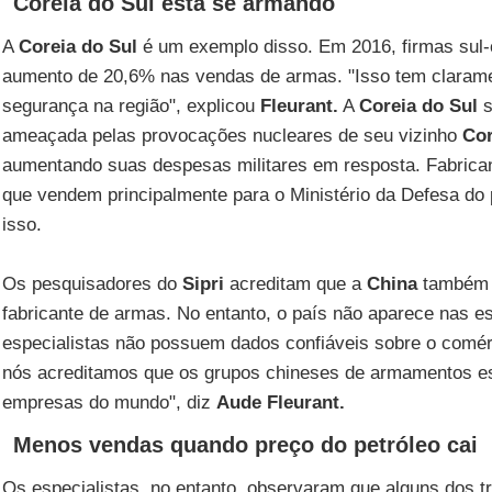
Coreia do Sul está se armando
A
Coreia do Sul
é um exemplo disso. Em 2016, firmas sul
aumento de 20,6% nas vendas de armas. "Isso tem clarame
segurança na região", explicou
Fleurant.
A
Coreia do Sul
s
ameaçada pelas provocações nucleares de seu vizinho
Cor
aumentando suas despesas militares em resposta. Fabrica
que vendem principalmente para o Ministério da Defesa do 
isso.
Os pesquisadores do
Sipri
acreditam que a
China
também 
fabricante de armas. No entanto, o país não aparece nas es
especialistas não possuem dados confiáveis ​​sobre o comé
nós acreditamos que os grupos chineses de armamentos es
empresas do mundo", diz
Aude Fleurant.
Menos vendas quando preço do petróleo cai
Os especialistas, no entanto, observaram que alguns dos t