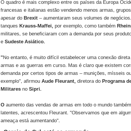
O quadro é mais complexo entre os países da Europa Ocid
francesas e italianas estão vendendo menos armas, grupos
apesar do
Brexit
– aumentaram seus volumes de negócios.
tanques
Krauss-Maffei,
por exemplo, como também
Rhein
militares, se beneficiaram com a demanda por seus produt
e
Sudeste Asiático.
"
No entanto, é muito difícil estabelecer uma conexão diret
armas e as guerras em curso. Mas é claro que existem cor
demanda por certos tipos de armas – munições, mísseis ou 
exemplo", afirmou
Aude Fleurant,
diretora do
Programa d
Militares
no
Sipri.
O
aumento das vendas de armas em todo o mundo também é
latentes, acrescentou Fleurant. "Observamos que em algu
ameaça está aumentando".