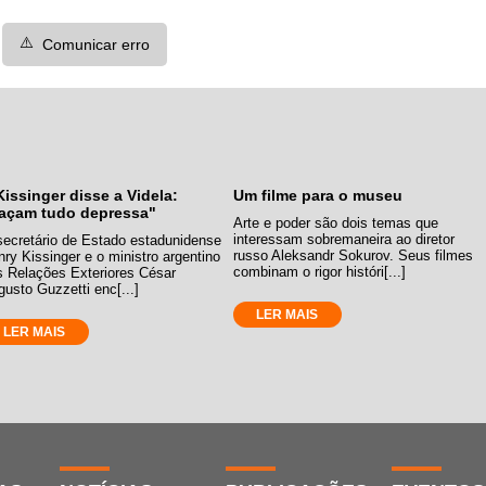
⚠️
Comunicar erro
Kissinger disse a Videla:
Um filme para o museu
açam tudo depressa"
Arte e poder são dois temas que
interessam sobremaneira ao diretor
secretário de Estado estadunidense
russo Aleksandr Sokurov. Seus filmes
ry Kissinger e o ministro argentino
combinam o rigor históri[...]
s Relações Exteriores César
usto Guzzetti enc[...]
LER MAIS
LER MAIS