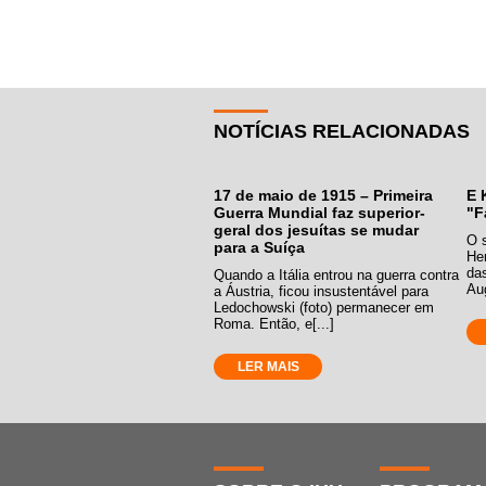
NOTÍCIAS RELACIONADAS
17 de maio de 1915 – Primeira
E 
Guerra Mundial faz superior-
"F
geral dos jesuítas se mudar
O 
para a Suíça
Hen
da
Quando a Itália entrou na guerra contra
Aug
a Áustria, ficou insustentável para
Ledochowski (foto) permanecer em
Roma. Então, e[...]
LER MAIS