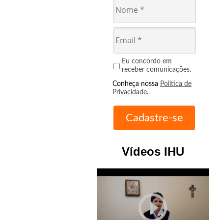
Eu concordo em
receber comunicações.
Conheça nossa
Política de
Privacidade
.
Vídeos IHU
play_circle_outline