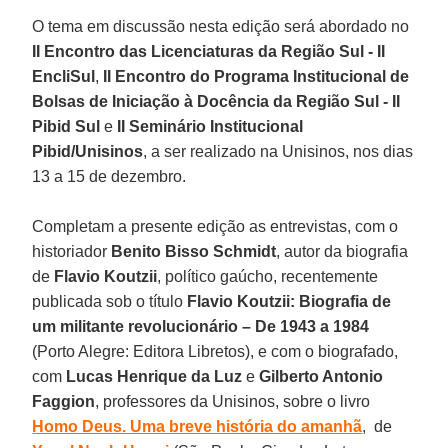
O tema em discussão nesta edição será abordado no
II Encontro das Licenciaturas da Região Sul - II
EncliSul
,
II Encontro do Programa Institucional de
Bolsas de Iniciação à Docência da Região Sul - II
Pibid Sul
e
II Seminário Institucional
Pibid/Unisinos
, a ser realizado na Unisinos, nos dias
13 a 15 de dezembro.
Completam a presente edição as entrevistas, com o
historiador
Benito Bisso Schmidt
, autor da biografia
de
Flavio Koutzii
, político gaúcho, recentemente
publicada sob o título
Flavio Koutzii: Biografia de
um militante revolucionário – De 1943 a 1984
(Porto Alegre: Editora Libretos), e com o biografado,
com
Lucas Henrique da Luz
e
Gilberto Antonio
Faggion
, professores da Unisinos, sobre o livro
Homo Deus. Uma breve história do amanhã
, de