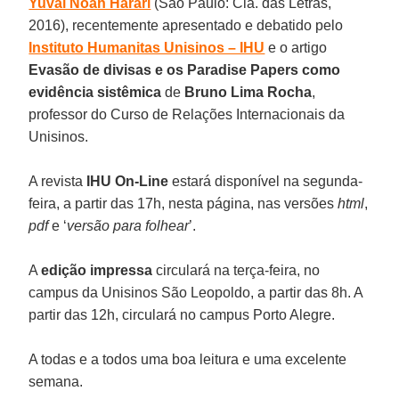
Yuval Noah Harari
(São Paulo: Cia. das Letras,
2016), recentemente apresentado e debatido pelo
Instituto Humanitas Unisinos – IHU
e o artigo
Evasão de divisas e os Paradise Papers como
evidência sistêmica
de
Bruno Lima Rocha
,
professor do Curso de Relações Internacionais da
Unisinos.
A revista
IHU On-Line
estará disponível na segunda-
feira, a partir das 17h, nesta página, nas versões
html
,
pdf
e ‘
versão para folhear
’.
A
edição impressa
circulará na terça-feira, no
campus da Unisinos São Leopoldo, a partir das 8h. A
partir das 12h, circulará no campus Porto Alegre.
A todas e a todos uma boa leitura e uma excelente
semana.