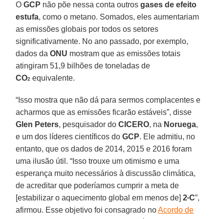
O
GCP
não põe nessa conta outros
gases de efeito
estufa
, como o metano. Somados, eles aumentariam
as emissões globais por todos os setores
significativamente. No ano passado, por exemplo,
dados da
ONU
mostram que as emissões totais
atingiram 51,9 bilhões de toneladas de
CO
equivalente.
2
“Isso mostra que não dá para sermos complacentes e
acharmos que as emissões ficarão estáveis”, disse
Glen Peters
, pesquisador do
CICERO
, na
Noruega
,
e um dos líderes científicos do
GCP
. Ele admitiu, no
entanto, que os dados de 2014, 2015 e 2016 foram
uma ilusão útil. “Isso trouxe um otimismo e uma
esperança muito necessários à discussão climática,
de acreditar que poderíamos cumprir a meta de
[estabilizar o aquecimento global em menos de]
2
C
”,
º
afirmou. Esse objetivo foi consagrado no
Acordo de