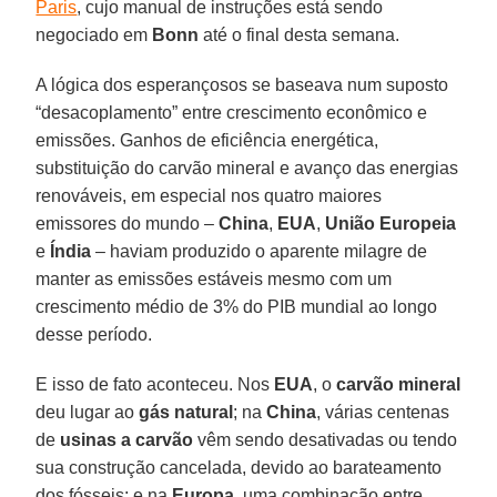
Paris
, cujo manual de instruções está sendo
negociado em
Bonn
até o final desta semana.
A lógica dos esperançosos se baseava num suposto
“desacoplamento” entre crescimento econômico e
emissões. Ganhos de eficiência energética,
substituição do carvão mineral e avanço das energias
renováveis, em especial nos quatro maiores
emissores do mundo –
China
,
EUA
,
União Europeia
e
Índia
– haviam produzido o aparente milagre de
manter as emissões estáveis mesmo com um
crescimento médio de 3% do PIB mundial ao longo
desse período.
E isso de fato aconteceu. Nos
EUA
, o
carvão mineral
deu lugar ao
gás natural
; na
China
, várias centenas
de
usinas a carvão
vêm sendo desativadas ou tendo
sua construção cancelada, devido ao barateamento
dos fósseis; e na
Europa
, uma combinação entre