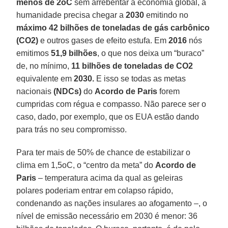
menos de 2oC
sem arrebentar a economia global, a
humanidade precisa chegar a
2030
emitindo no
máximo 42 bilhões de toneladas de gás carbônico
(CO2)
e outros gases de efeito estufa. Em
2016
nós
emitimos
51,9 bilhões
, o que nos deixa um “buraco”
de, no mínimo,
11 bilhões de toneladas de CO2
equivalente em
2030.
E isso se todas as metas
nacionais
(NDCs)
do
Acordo de Paris
forem
cumpridas com régua e compasso. Não parece ser o
caso, dado, por exemplo, que os EUA estão dando
para trás no seu compromisso.
Para ter mais de 50% de chance de estabilizar o
clima em 1,5oC, o “centro da meta” do
Acordo de
Paris
– temperatura acima da qual as geleiras
polares poderiam entrar em colapso rápido,
condenando as nações insulares ao afogamento –, o
nível de emissão necessário em 2030 é menor: 36