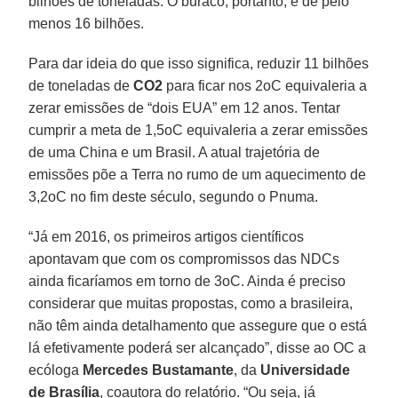
bilhões de toneladas. O buraco, portanto, é de pelo
menos 16 bilhões.
Para dar ideia do que isso significa, reduzir 11 bilhões
de toneladas de
CO2
para ficar nos 2oC equivaleria a
zerar emissões de “dois EUA” em 12 anos. Tentar
cumprir a meta de 1,5oC equivaleria a zerar emissões
de uma China e um Brasil. A atual trajetória de
emissões põe a Terra no rumo de um aquecimento de
3,2oC no fim deste século, segundo o Pnuma.
“Já em 2016, os primeiros artigos científicos
apontavam que com os compromissos das NDCs
ainda ficaríamos em torno de 3oC. Ainda é preciso
considerar que muitas propostas, como a brasileira,
não têm ainda detalhamento que assegure que o está
lá efetivamente poderá ser alcançado”, disse ao OC a
ecóloga
Mercedes Bustamante
, da
Universidade
de Brasília
, coautora do relatório. “Ou seja, já