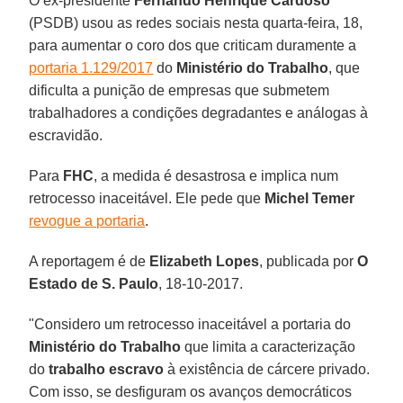
O ex-presidente
Fernando Henrique Cardoso
(PSDB) usou as redes sociais nesta quarta-feira, 18,
para aumentar o coro dos que criticam duramente a
portaria 1.129/2017
do
Ministério do Trabalho
, que
dificulta a punição de empresas que submetem
trabalhadores a condições degradantes e análogas à
escravidão.
Para
FHC
, a medida é desastrosa e implica num
retrocesso inaceitável. Ele pede que
Michel Temer
revogue a portaria
.
A reportagem é de
Elizabeth Lopes
, publicada por
O
Estado de S. Paulo
, 18-10-2017.
"Considero um retrocesso inaceitável a portaria do
Ministério do Trabalho
que limita a caracterização
do
trabalho escravo
à existência de cárcere privado.
Com isso, se desfiguram os avanços democráticos