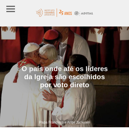
O país onde até os líderes
da Igreja são escolhidos
por voto direto
Papa Francisco e Antje Jackelén