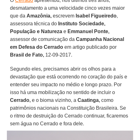
O
Cerrado
apresentou, nos últimos três anos,
desmatamento a uma velocidade cinco vezes maior
que da
Amazônia,
escrevem
Isabel
Figueiredo
,
assessora técnica do
Instituto Sociedade,
População e Natureza
e
Emmanuel Ponte,
assessor de comunicação da
Campanha Nacional
em Defesa do Cerrado
em artigo publicado por
Brasil de Fato,
12-09-2017.
Segundo eles, precisamos abrir os olhos para a
devastação que está ocorrendo no coração do país e
entender seu impacto no médio e longo prazo. Por
isso há uma mobilização no sentido de incluir o
Cerrado,
e o bioma vizinho, a
Caatinga,
como
patrimônios nacionais na Constituição Brasileira. Se
o ritmo de destruição do Cerrado continuar, ficaremos
sem água no Cerrado e fora dele.