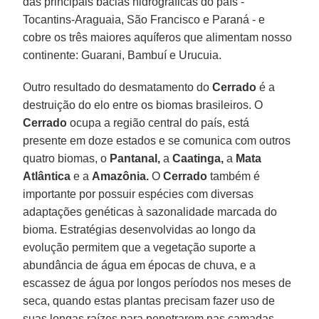
das principais bacias hidrográficas do país -
Tocantins-Araguaia, São Francisco e Paraná - e
cobre os três maiores aquíferos que alimentam nosso
continente: Guarani, Bambuí e Urucuia.
Outro resultado do desmatamento do
Cerrado
é a
destruição do elo entre os biomas brasileiros. O
Cerrado
ocupa a região central do país, está
presente em doze estados e se comunica com outros
quatro biomas, o
Pantanal,
a
Caatinga,
a
Mata
Atlântica
e a
Amazônia.
O
Cerrado
também é
importante por possuir espécies com diversas
adaptações genéticas à sazonalidade marcada do
bioma. Estratégias desenvolvidas ao longo da
evolução permitem que a vegetação suporte a
abundância de água em épocas de chuva, e a
escassez de água por longos períodos nos meses de
seca, quando estas plantas precisam fazer uso de
suas longas raízes para penetrarem nas camadas